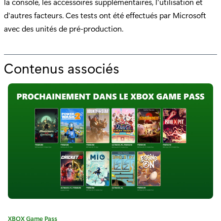
la console, les accessoires supplémentaires, l'utilisation et
d'autres facteurs. Ces tests ont été effectués par Microsoft
avec des unités de pré-production.
Contenus associés
p
o
u
r
"
I
m
m
e
C
XBOX Game Pass