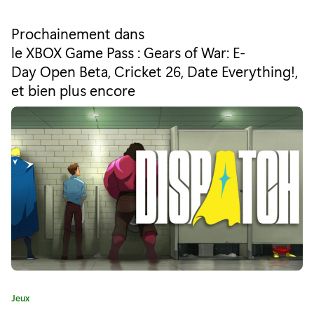
r
a
t
g
Prochainement dans
é
le XBOX Game Pass : Gears of War: E-
e
g
Day Open Beta, Cricket 26, Date Everything!,
o
z
r
et bien plus encore
i
-
e
v
:
o
u
s
d
a
n
C
Jeux
s
a