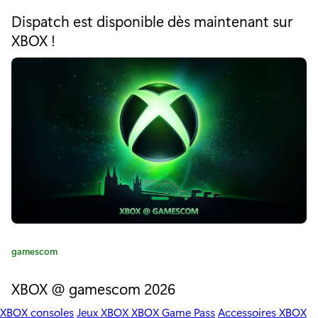
t
v
Dispatch est disponible dès maintenant sur
é
XBOX !
o
g
o
s
r
i
j
e
:
e
u
x
a
v
e
C
gamescom
a
c
t
XBOX @ gamescom 2026
é
l
XBOX consoles
Jeux XBOX
XBOX Game Pass
Accessoires XBOX
g