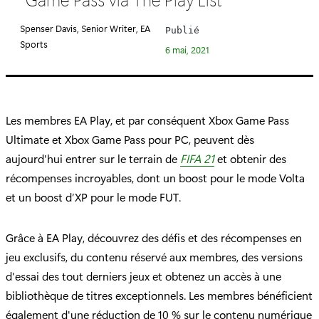
é
g
Spenser Davis, Senior Writer, EA
Publié
o
Sports
6 mai, 2021
r
i
e
:
Les membres EA Play, et par conséquent Xbox Game Pass
Ultimate et Xbox Game Pass pour PC, peuvent dès
aujourd'hui entrer sur le terrain de
FIFA 21
et obtenir des
récompenses incroyables, dont un boost pour le mode Volta
et un boost d’XP pour le mode FUT.
Grâce à EA Play, découvrez des défis et des récompenses en
jeu exclusifs, du contenu réservé aux membres, des versions
d'essai des tout derniers jeux et obtenez un accès à une
bibliothèque de titres exceptionnels. Les membres bénéficient
également d'une réduction de 10 % sur le contenu numérique