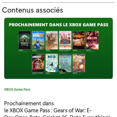
Contenus associés
p
o
u
r
"
F
I
F
A
C
XBOX Game Pass
2
a
t
1
Prochainement dans
é
le XBOX Game Pass : Gears of War: E-
e
g
Day Open Beta, Cricket 26, Date Everything!,
o