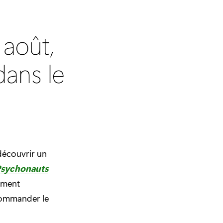
 août,
dans le
découvrir un
sychonauts
lement
écommander le