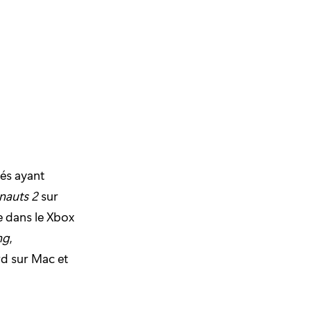
és ayant
nauts 2
sur
le dans le Xbox
ng
,
ard sur Mac et