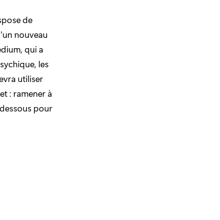
ispose de
d'un nouveau
dium, qui a
psychique, les
vra utiliser
et : ramener à
i-dessous pour