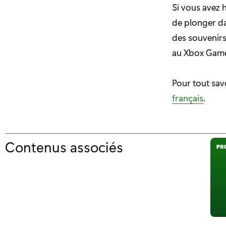
Si vous avez 
de plonger da
des souvenirs
au Xbox Game
Pour tout sav
français
.
Contenus associés
p
o
u
r
"