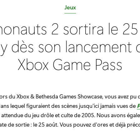
C
Jeux
a
onauts 2 sortira le 25
t
é
y dès son lancement 
g
o
Xbox Game Pass
r
i
e
:
 lors du Xbox & Bethesda Games Showcase, vous avez pu 
 dans lequel figuraient des scènes jusqu'ici jamais vues de
P
ès attendue du jeu drôle et culte de 2005. Nous avons éga
te de sortie : le 25 août. Vous pouvez d'ores et déjà pr