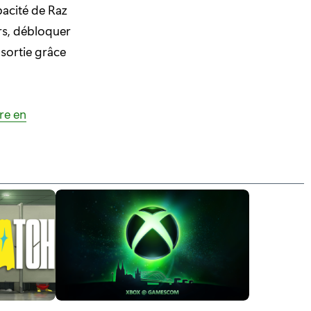
pacité de Raz
rs, débloquer
 sortie grâce
re en