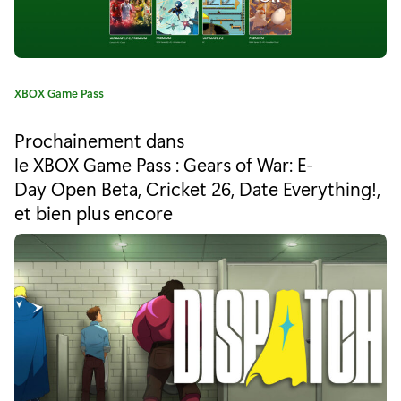
p
t
i
C
XBOX Game Pass
m
a
t
i
Prochainement dans
é
le XBOX Game Pass : Gears of War: E-
s
g
Day Open Beta, Cricket 26, Date Everything!,
o
é
r
et bien plus encore
i
p
e
o
:
u
r
X
b