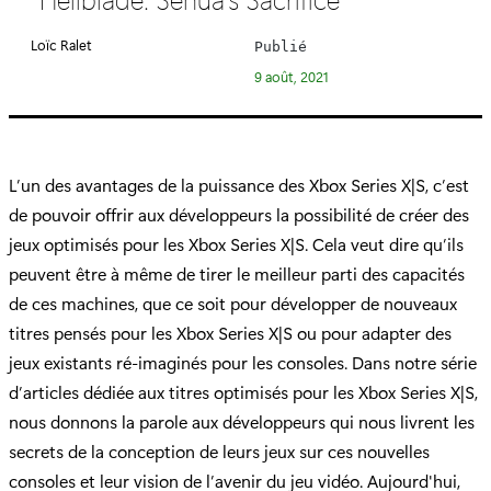
é
g
Loïc Ralet
Publié
o
9 août, 2021
r
i
e
:
L’un des avantages de la puissance des Xbox Series X|S, c’est
de pouvoir offrir aux développeurs la possibilité de créer des
jeux optimisés pour les Xbox Series X|S. Cela veut dire qu’ils
peuvent être à même de tirer le meilleur parti des capacités
de ces machines, que ce soit pour développer de nouveaux
titres pensés pour les Xbox Series X|S ou pour adapter des
jeux existants ré-imaginés pour les consoles. Dans notre série
d’articles dédiée aux titres optimisés pour les Xbox Series X|S,
nous donnons la parole aux développeurs qui nous livrent les
secrets de la conception de leurs jeux sur ces nouvelles
consoles et leur vision de l’avenir du jeu vidéo. Aujourd'hui,