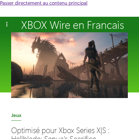
Passer directement au contenu principal
XBOX Wire en Francais
C
Jeux
a
Optimisé pour Xbox Series X|S :
t
Hellblade: Senua’s Sacrifice