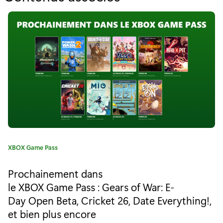
o
u
r
"
T
h
e
G
C
XBOX Game Pass
u
a
t
n
Prochainement dans
é
le XBOX Game Pass : Gears of War: E-
k
g
Day Open Beta, Cricket 26, Date Everything!,
o
e
r
et bien plus encore
i