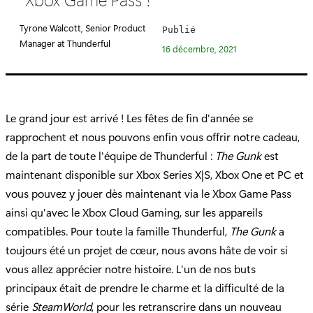
é
g
Tyrone Walcott, Senior Product
Publié
o
Manager at Thunderful
16 décembre, 2021
r
i
e
:
Le grand jour est arrivé ! Les fêtes de fin d'année se
rapprochent et nous pouvons enfin vous offrir notre cadeau,
de la part de toute l'équipe de Thunderful :
The Gunk
est
maintenant disponible sur Xbox Series X|S, Xbox One et PC et
vous pouvez y jouer dès maintenant via le Xbox Game Pass
ainsi qu'avec le Xbox Cloud Gaming, sur les appareils
compatibles. Pour toute la famille Thunderful,
The Gunk
a
toujours été un projet de cœur, nous avons hâte de voir si
vous allez apprécier notre histoire. L'un de nos buts
principaux était de prendre le charme et la difficulté de la
série
SteamWorld
, pour les retranscrire dans un nouveau