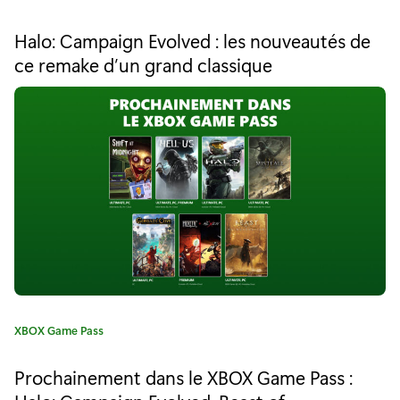
o
a
t
n
Halo: Campaign Evolved : les nouveautés de
é
ce remake d’un grand classique
i
g
o
b
r
i
l
e
:
e
d
a
n
s
l
C
XBOX Game Pass
a
e
t
Prochainement dans le XBOX Game Pass :
é
X