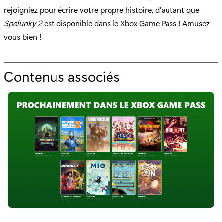
rejoigniez pour écrire votre propre histoire, d'autant que
Spelunky 2
est disponible dans le Xbox Game Pass ! Amusez-
vous bien !
Contenus associés
p
o
u
r
"
S
p
e
l