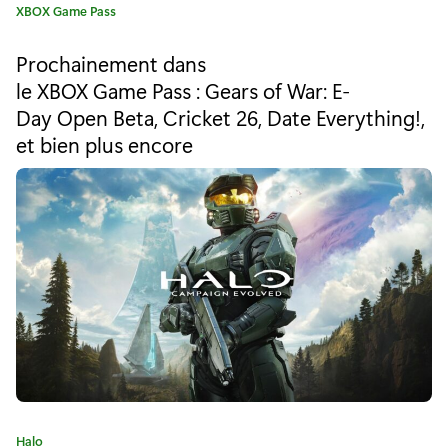
C
XBOX Game Pass
u
a
t
n
Prochainement dans
é
le XBOX Game Pass : Gears of War: E-
k
g
Day Open Beta, Cricket 26, Date Everything!,
o
y
r
et bien plus encore
i
2
e
e
:
s
t
d
i
s
p
C
Halo