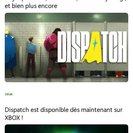
s
r
et bien plus encore
i
w
e
i
:
t
h
G
o
l
d
C
Jeux
d
a
t
e
Dispatch est disponible dès maintenant sur
é
XBOX !
f
g
o
é
r