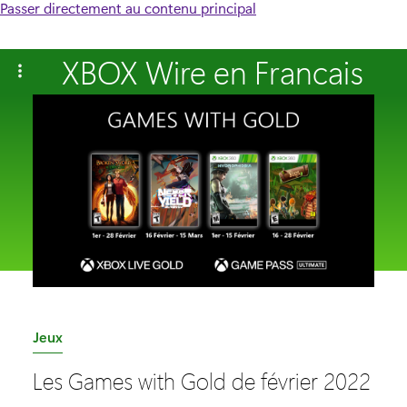
Passer directement au contenu principal
XBOX Wire en Francais
C
Jeux
a
Les Games with Gold de février 2022
t