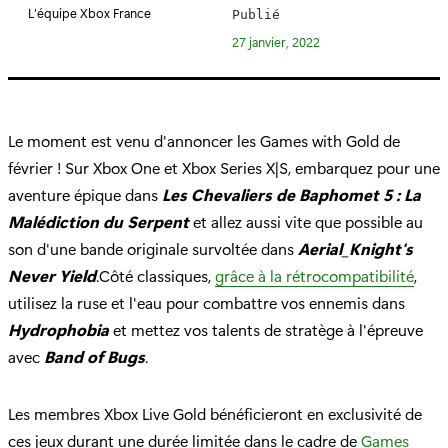
é
L'équipe Xbox France
Publié
g
27 janvier, 2022
o
r
i
e
Le moment est venu d'annoncer les Games with Gold de
:
février ! Sur Xbox One et Xbox Series X|S, embarquez pour une
aventure épique dans
Les Chevaliers de Baphomet 5 : La
Malédiction du Serpent
et allez aussi vite que possible au
son d'une bande originale survoltée dans
Aerial_Knight's
Never Yield
.Côté classiques,
grâce à la rétrocompatibilité
,
utilisez la ruse et l'eau pour combattre vos ennemis dans
Hydrophobia
et mettez vos talents de stratège à l'épreuve
avec
Band of Bugs
.
Les membres Xbox Live Gold bénéficieront en exclusivité de
ces jeux durant une durée limitée dans le cadre de
Games