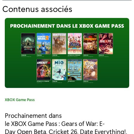
Contenus associés
p
o
u
r
"
L
e
s
G
C
XBOX Game Pass
a
a
t
m
Prochainement dans
é
le XBOX Game Pass : Gears of War: E-
e
g
Day Open Beta, Cricket 26, Date Everything!,
o