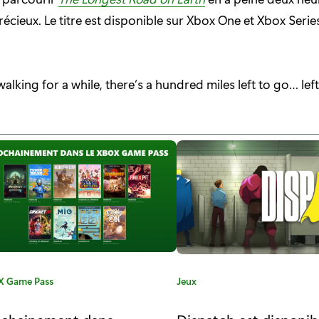
récieux. Le titre est disponible sur Xbox One et Xbox Serie
alking for a while, there’s a hundred miles left to go… lef
 Game Pass
C
Jeux
a
t