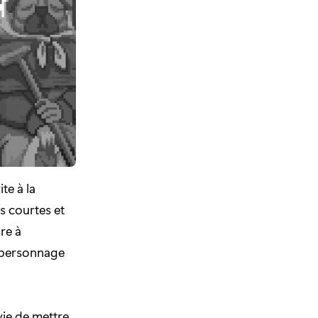
te à la
s courtes et
re à
 personnage
vie de mettre