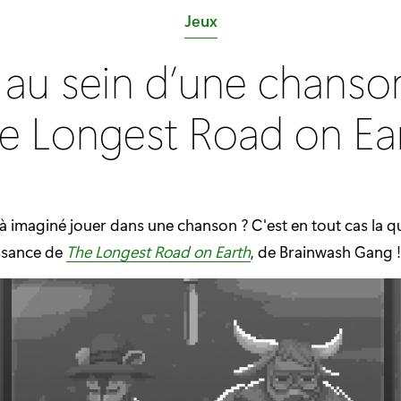
C
Jeux
a
 au sein d’une chanso
t
é
e Longest Road on Ea
g
o
r
i
à imaginé jouer dans une chanson ? C'est en tout cas la q
e
ssance de
The Longest Road on Earth
, de Brainwash Gang !
: