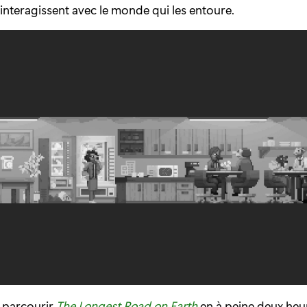
nteragissent avec le monde qui les entoure.
 parcourir
The Longest Road on Earth
en à peine deux heu