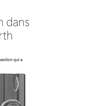
n dans
rth
uestion qui a