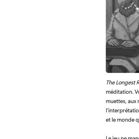
The Longest 
méditation. V
muettes, aux 
l'interpréta
et le monde q
Le jeu ne man