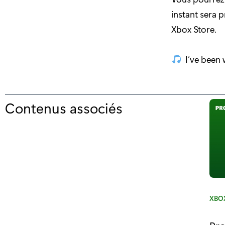
instant sera p
Xbox Store.
I’ve been w
Contenus associés
p
o
u
r
"
J
C
XBOX
a
o
t