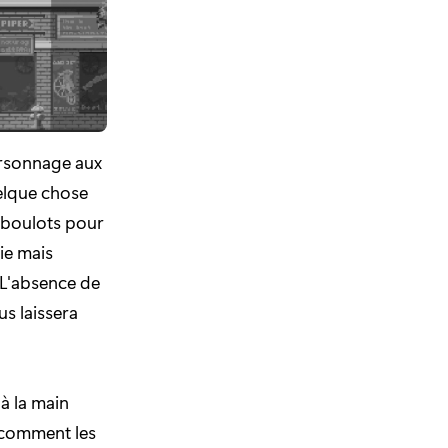
ersonnage aux
uelque chose
 boulots pour
ie mais
 L'absence de
s laissera
à la main
 comment les