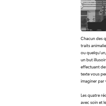
Chacun des qu
traits animal
ou quelqu'un,
un but illuso
effectuant de
texte vous pe
imaginer par 
Les quatre ré
avec soin et 