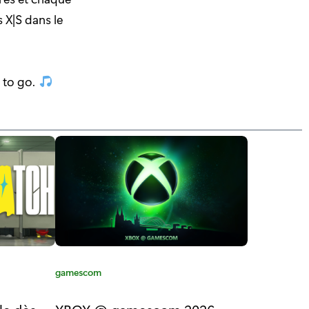
s X|S dans le
t to go.
C
gamescom
a
t