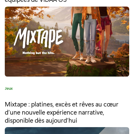
s
r
i
u
e
r
:
l
e
s
e
f
C
Jeux
f
a
o
t
Mixtape : platines, excès et rêves au cœur
é
r
d’une nouvelle expérience narrative,
g
disponible dès aujourd’hui
o
t
r
i