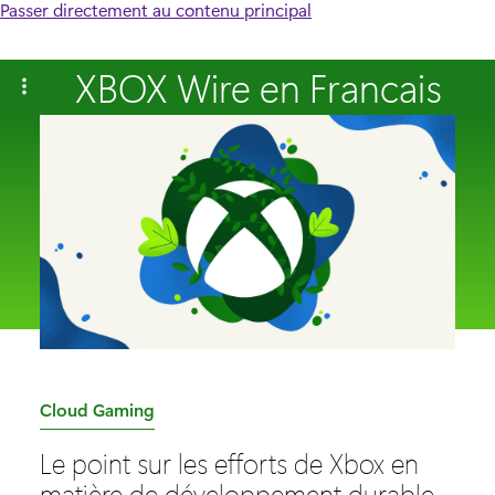
Passer directement au contenu principal
XBOX Wire en Francais
C
Cloud Gaming
a
Le point sur les efforts de Xbox en
t
matière de développement durable