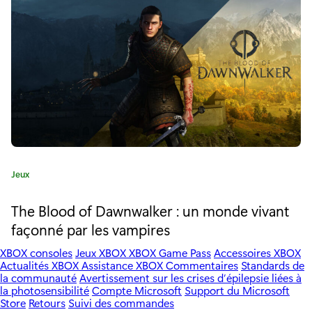
s
e
d
:
e
X
b
o
x
e
C
Jeux
a
n
t
The Blood of Dawnwalker : un monde vivant
é
m
façonné par les vampires
g
a
o
XBOX consoles
Jeux XBOX
XBOX Game Pass
Accessoires XBOX
r
Actualités XBOX
Assistance XBOX
Commentaires
Standards de
t
la communauté
Avertissement sur les crises d’épilepsie liées à
i
la photosensibilité
Compte Microsoft
Support du Microsoft
e
i
Store
Retours
Suivi des commandes
: