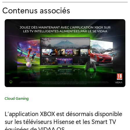
Contenus associés
p
o
u
r
"
L
e
p
o
C
Cloud Gaming
i
a
t
n
L’application XBOX est désormais disponible
é
sur les téléviseurs Hisense et les Smart TV
t
g
équipées de VIDAA OS
o