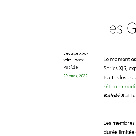
Les G
L'équipe Xbox
Le moment est
Wire France
Series X|S, e
Publié
29 mars, 2022
toutes les co
rétrocompatib
Kaloki X
et f
Les membres X
durée limitée