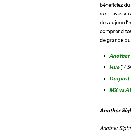
bénéficiez du 
exclusives au
dès aujourd’h
comprend tous
de grande qu
Another 
Hue
(14,9
Outpost 
MX vs AT
Another Sig
Another Sight