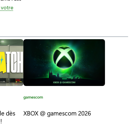
 votre
C
gamescom
a
t
le dès
XBOX @ gamescom 2026
é
!
g
o