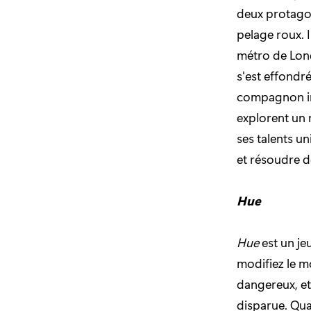
deux protagon
pelage roux. 
métro de Londr
s'est effondr
compagnon ind
explorent un 
ses talents u
et résoudre d
Hue
Hue
est un je
modifiez le m
dangereux, et
disparue. Qua