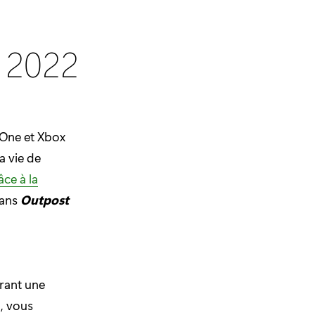
l 2022
 One et Xbox
a vie de
âce à la
dans
Outpost
urant une
d, vous