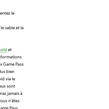
entez le
e sable et la
Gold
et
nformations
ox Game Pass
lus bien
d via le
jeux sont
rez jamais à
vous n’êtes
Game Pass