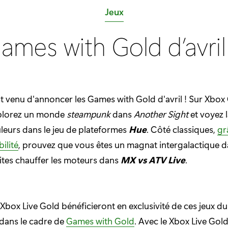
C
Jeux
a
ames with Gold d’avri
t
é
g
o
 venu d'annoncer les Games with Gold d'avril ! Sur Xbox
r
xplorez un monde
steampunk
dans
Another Sight
et voyez l
i
uleurs dans le jeu de plateformes
Hue
. Côté classiques,
gr
e
ilité
, prouvez que vous êtes un magnat intergalactique 
:
aites chauffer les moteurs dans
MX vs ATV Live
.
box Live Gold bénéficieront en exclusivité de ces jeux d
 dans le cadre de
Games with Gold
. Avec le Xbox Live Gol