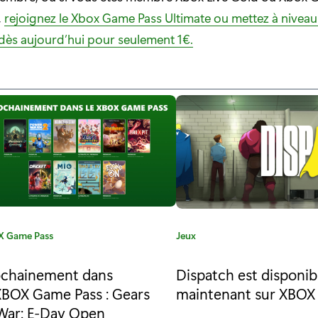
,
rejoignez le Xbox Game Pass Ultimate ou mettez à niveau
ès aujourd’hui pour seulement 1€.
 Game Pass
C
Jeux
a
t
ochainement dans
Dispatch est disponib
é
XBOX Game Pass : Gears
maintenant sur XBOX 
g
War: E-Day Open
o