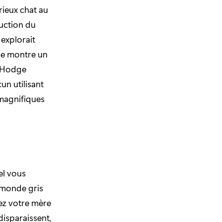
rieux chat au
ruction du
 explorait
 se montre un
t Hodge
un utilisant
 magnifiques
el vous
 monde gris
ez votre mère
disparaissent,