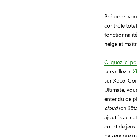
Préparez-vous
contrôle total
fonctionnalit
neige et maîtr
Cliquez ici 
surveillez le
X
sur Xbox. Co
Ultimate, vou
entendu de pl
cloud
(en Bêt
ajoutés au ca
court de jeux
pas encore m