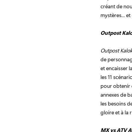
créant de nou
mystères... et
Outpost Kalo
Outpost Kalok
de personnages
et encaisser 
les 11 scénari
pour obtenir 
annexes de ba
les besoins de
gloire et à la 
MX vs ATV A