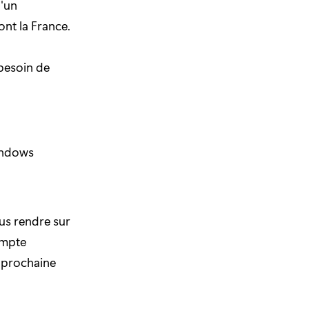
'un
nt la France.
 besoin de
indows
ous rendre sur
ompte
e prochaine