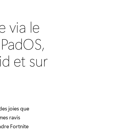
 via le
iPadOS,
d et sur
des joies que
mes ravis
dre Fortnite