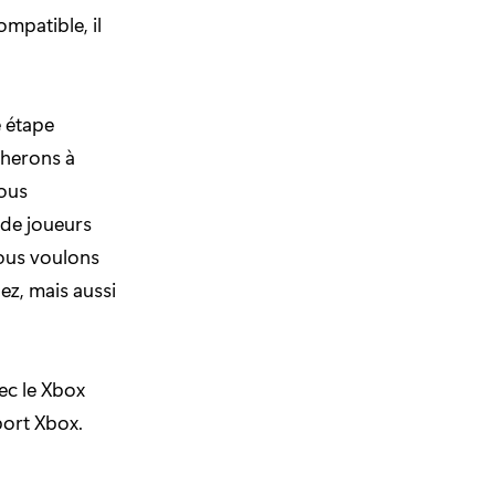
mpatible, il
e étape
cherons à
nous
 de joueurs
Nous voulons
ez, mais aussi
ec le Xbox
port Xbox.