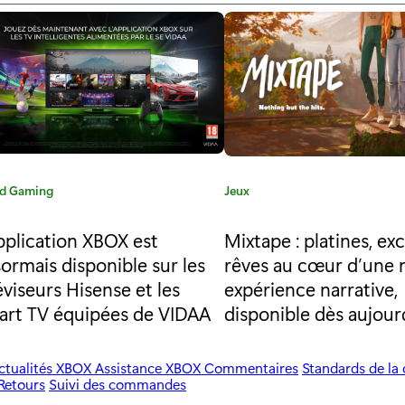
d Gaming
C
Jeux
a
t
pplication XBOX est
Mixtape : platines, ex
é
ormais disponible sur les
rêves au cœur d’une 
g
éviseurs Hisense et les
expérience narrative,
o
rt TV équipées de VIDAA
disponible dès aujour
r
i
e
ctualités XBOX
Assistance XBOX
Commentaires
Standards de l
:
Retours
Suivi des commandes