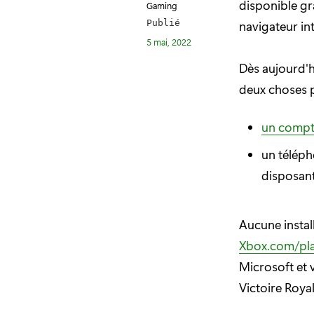
disponible g
Gaming
navigateur in
Publié
5 mai, 2022
Dès aujourd'h
deux choses p
un compt
un téléph
disposant
Aucune instal
Xbox.com/pl
Microsoft et 
Victoire Royal