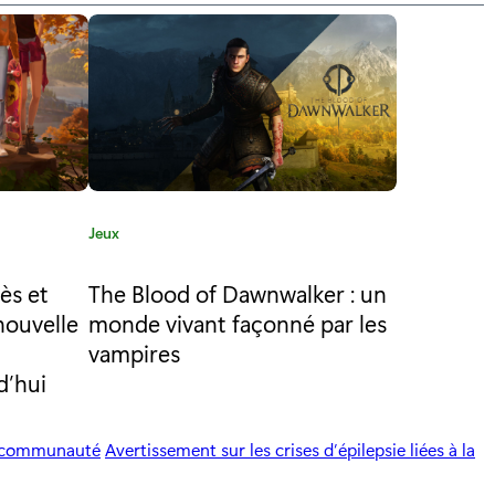
C
Jeux
a
t
cès et
The Blood of Dawnwalker : un
é
nouvelle
monde vivant façonné par les
g
vampires
o
d’hui
r
i
e
a communauté
Avertissement sur les crises d’épilepsie liées à la
: