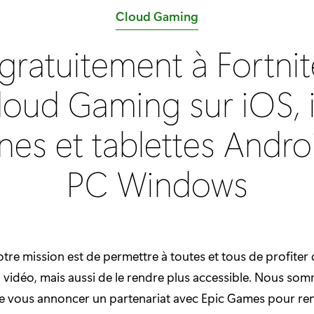
C
Cloud Gaming
a
gratuitement à Fortnite
t
é
loud Gaming sur iOS, 
g
o
nes et tablettes Androi
r
i
PC Windows
e
:
tre mission est de permettre à toutes et tous de profiter 
u vidéo, mais aussi de le rendre plus accessible. Nous som
e vous annoncer un partenariat avec Epic Games pour ren