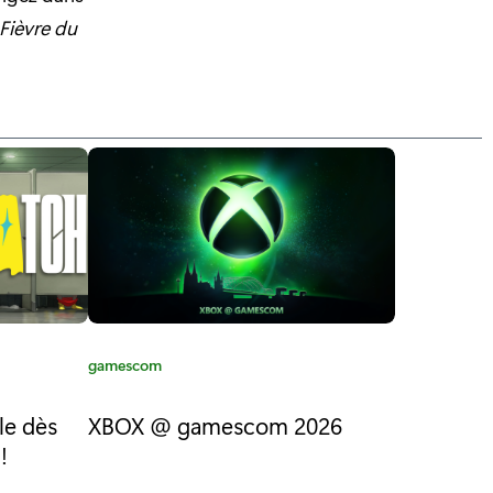
 Fièvre du
C
gamescom
a
t
le dès
XBOX @ gamescom 2026
é
!
g
o