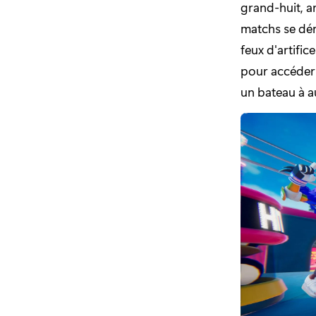
grand-huit, ar
matchs se dér
feux d'artific
pour accéder à
un bateau à au