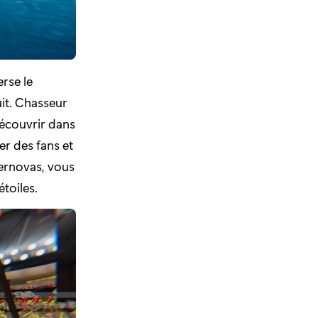
rse le
it. Chasseur
découvrir dans
er des fans et
ernovas, vous
toiles.