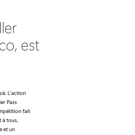
ler
co, est
é. L'action
ler Pass
mpétition fait
 à tous,
e et un