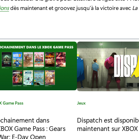
ions
dès maintenant et groovez jusqu'à la victoire avec
La
 Game Pass
C
Jeux
a
t
ochainement dans
Dispatch est disponib
é
XBOX Game Pass : Gears
maintenant sur XBOX 
g
War: E-Day Open
o