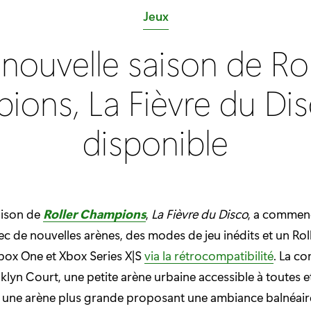
C
Jeux
a
 nouvelle saison de Rol
t
é
ons, La Fièvre du Dis
g
o
disponible
r
i
e
:
aison de
Roller Champions
,
La Fièvre du Disco
, a commenc
vec de nouvelles arènes, des modes de jeu inédits et un Rol
Xbox One et Xbox Series X|S
via la rétrocompatibilité
. La co
klyn Court, une petite arène urbaine accessible à toutes et
 une arène plus grande proposant une ambiance balnéair