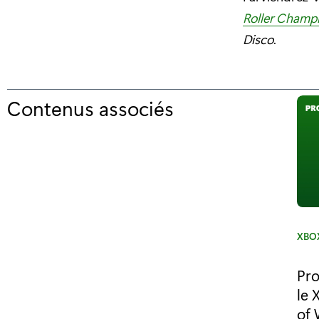
Roller Champ
Disco
.
Contenus associés
p
o
u
r
"
L
C
XBOX
a
a
t
Pr
n
é
le 
g
o
of 
o