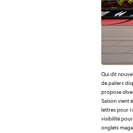
Qui dit nouvel
de paliers di
propose diver
Saison vient 
lettres pour 
visibilité po
onglets magas