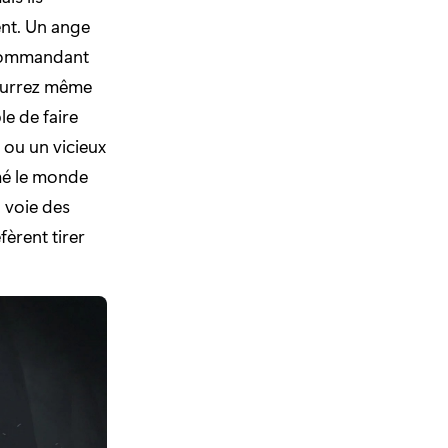
nt. Un ange
 commandant
pourrez même
e de faire
 ou un vicieux
mé le monde
a voie des
èrent tirer