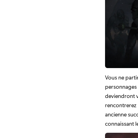
Vous ne parti
personnages q
deviendront v
rencontrerez
ancienne succ
connaissant l