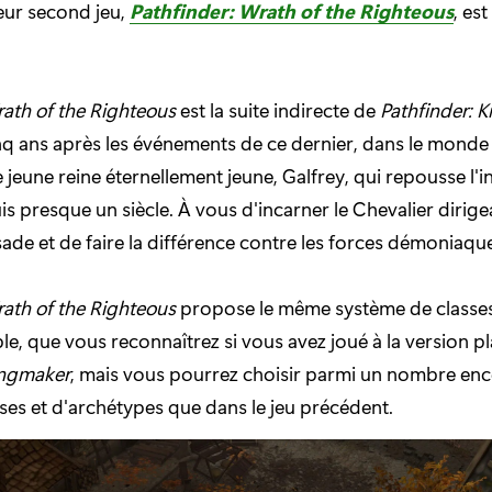
leur second jeu,
Pathfinder: Wrath of the Righteous
, es
rath of the Righteous
est la suite indirecte de
Pathfinder: 
nq ans après les événements de ce dernier, dans le mond
 jeune reine éternellement jeune, Galfrey, qui repousse l'
 presque un siècle. À vous d'incarner le Chevalier dirigea
sade et de faire la différence contre les forces démoniaqu
rath of the Righteous
propose le même système de classes
le, que vous reconnaîtrez si vous avez joué à la version p
ingmaker
, mais vous pourrez choisir parmi un nombre enc
ses et d'archétypes que dans le jeu précédent.