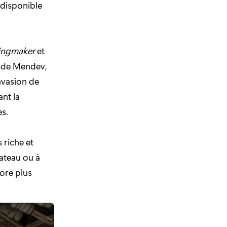
t disponible
Kingmaker
et
e de Mendev,
invasion de
nt la
es.
 riche et
lateau ou à
ore plus