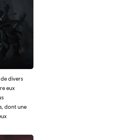
 de divers
re eux
us
, dont une
eux