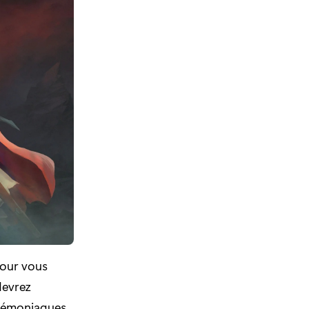
pour vous
devrez
 démoniaques,