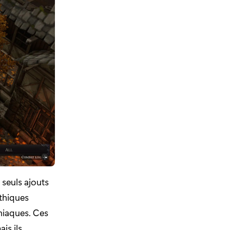
 seuls ajouts
thiques
niaques. Ces
is ils