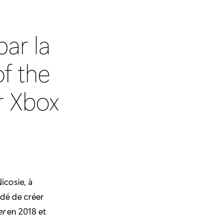
ar la
of the
r Xbox
icosie, à
idé de créer
er
en 2018 et