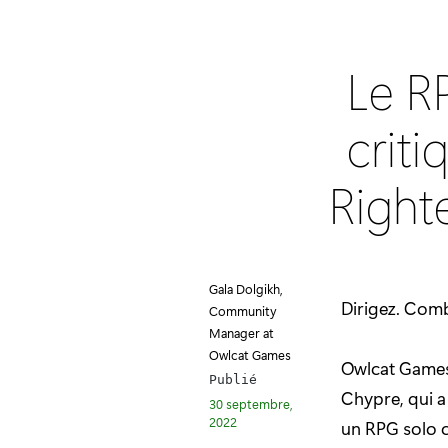
Le R
criti
Right
Gala Dolgikh,
Dirigez. Comb
Community
Manager at
Owlcat Games
Owlcat Games 
Publié
Chypre, qui a
30 septembre,
2022
un RPG solo c