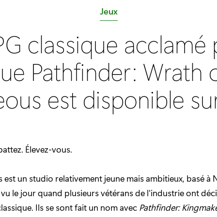
C
Jeux
a
PG classique acclamé p
t
é
que Pathfinder: Wrath 
g
o
eous est disponible su
r
i
e
:
attez. Élevez-vous.
est un studio relativement jeune mais ambitieux, basé à N
 vu le jour quand plusieurs vétérans de l'industrie ont déc
lassique. Ils se sont fait un nom avec
Pathfinder: Kingmak