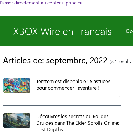
Passer directement au contenu principal
XBOX Wire en Francais
Co
Articles de: septembre, 2022
(57 résulta
Temtem est disponible : 5 astuces
pour commencer l’aventure !
Découvrez les secrets du Roi des
Druides dans The Elder Scrolls Online:
Lost Depths