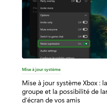
C
Mise à jour système
a
Mise à jour système Xbox : la
t
groupe et la possibilité de l
é
g
d’écran de vos amis
o