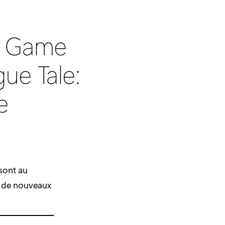
x Game
gue Tale:
e
 sont au
, de nouveaux