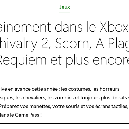
C
Jeux
a
ainement dans le Xbo
t
é
hivalry 2, Scorn, A Pla
g
o
Requiem et plus encor
r
i
e
:
ive en avance cette année : les costumes, les horreurs
ues, les chevaliers, les zombies et toujours plus de rats
éparez vos manettes, votre souris et vos écrans tactiles
dans le Game Pass !