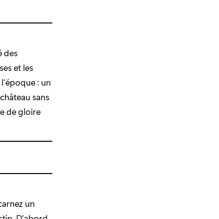
é des
es et les
l'époque : un
 château sans
e de gloire
ncarnez un
stin. D’abord