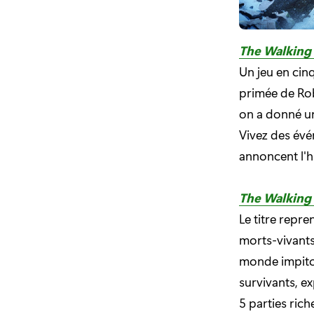
The Walking 
Un jeu en cin
primée de Rob
on a donné u
Vivez des évé
annoncent l'hi
The Walking
Le titre repr
morts-vivants
monde impito
survivants, ex
5 parties ric