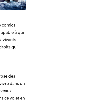
de comics
oupable à qui
-vivants.
droits qui
lypse des
rvivre dans un
uveaux
ns ce volet en