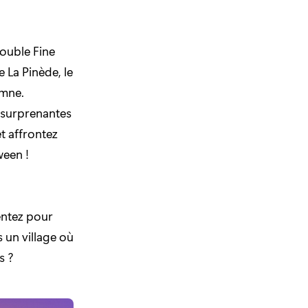
ouble Fine
 La Pinède, le
omne.
 surprenantes
t affrontez
ween !
entez pour
un village où
s ?