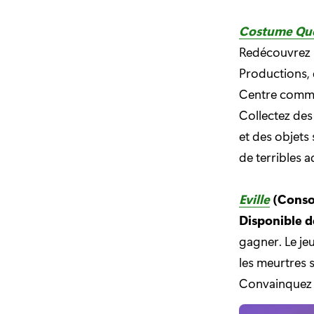
Costume Qu
Redécouvrez H
Productions, 
Centre commer
Collectez de
et des objets
de terribles 
Eville
(Conso
Disponible d
gagner. Le je
les meurtres s
Convainquez l