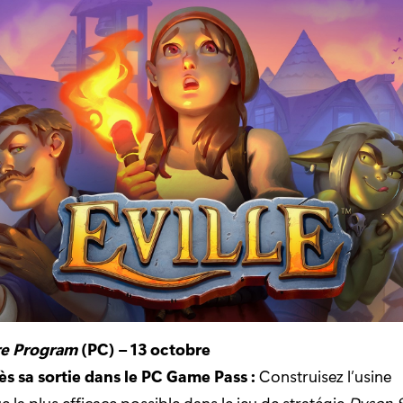
re Program
(PC) – 13 octobre
ès sa sortie dans le PC Game Pass :
Construisez l’usine
e la plus efficace possible dans le jeu de stratégie
Dyson 