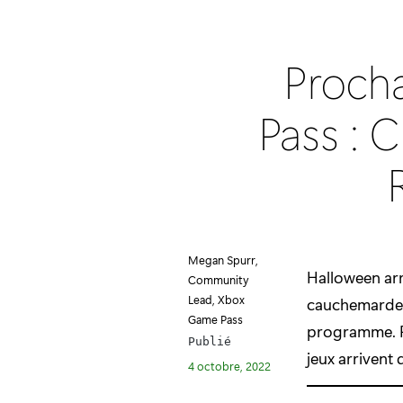
Proch
Pass : C
Megan Spurr,
Halloween arr
Community
Lead, Xbox
cauchemardesq
Game Pass
programme. Pr
Publié
jeux arrivent 
4 octobre, 2022