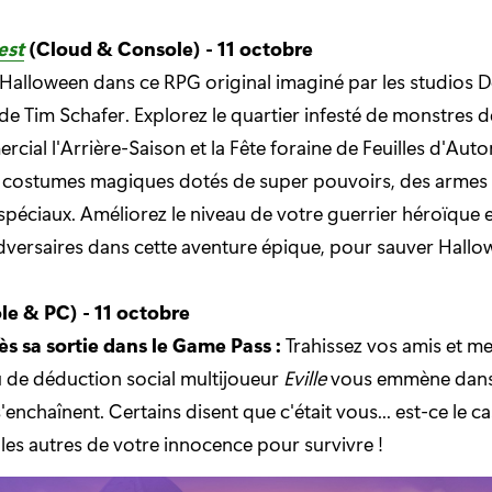
est
(Cloud & Console) - 11 octobre
alloween dans ce RPG original imaginé par les studios D
de Tim Schafer. Explorez le quartier infesté de monstres de
cial l'Arrière-Saison et la Fête foraine de Feuilles d'Aut
s costumes magiques dotés de super pouvoirs, des armes
 spéciaux. Améliorez le niveau de votre guerrier héroïque e
adversaires dans cette aventure épique, pour sauver Hallo
le & PC) - 11 octobre
ès sa sortie dans le Game Pass :
Trahissez vos amis et m
u de déduction social multijoueur
Eville
vous emmène dans 
'enchaînent. Certains disent que c'était vous... est-ce le ca
es autres de votre innocence pour survivre !