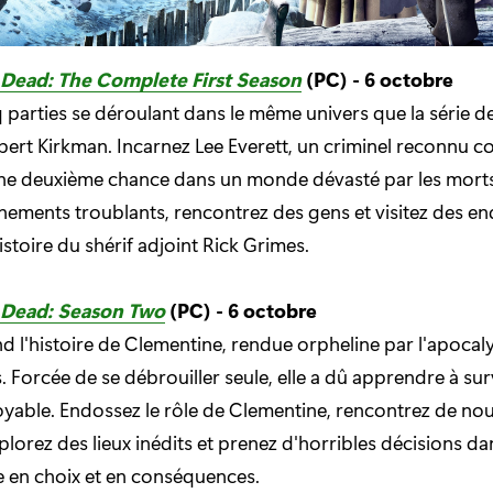
Dead: The Complete First Season
(PC) - 6 octobre
q parties se déroulant dans le même univers que la série 
ert Kirkman. Incarnez Lee Everett, un criminel reconnu c
ne deuxième chance dans un monde dévasté par les morts
nements troublants, rencontrez des gens et visitez des en
stoire du shérif adjoint Rick Grimes.
 Dead: Season Two
(PC) - 6 octobre
end l'histoire de Clementine, rendue orpheline par l'apoca
. Forcée de se débrouiller seule, elle a dû apprendre à su
yable. Endossez le rôle de Clementine, rencontrez de no
plorez des lieux inédits et prenez d'horribles décisions da
he en choix et en conséquences.