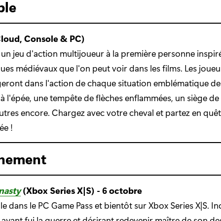
ble
Cloud, Console & PC)
 un jeu d'action multijoueur à la première personne inspir
es médiévaux que l'on peut voir dans les films. Les joueus
eront dans l'action de chaque situation emblématique de 
à l'épée, une tempête de flèches enflammées, un siège de
'autres encore. Chargez avec votre cheval et partez en quêt
ée !
inement
nasty
(Xbox Series X|S) - 6 octobre
le dans le PC Game Pass et bientôt sur Xbox Series X|S. I
yant fui la guerre et désirant redevenir maître de son de