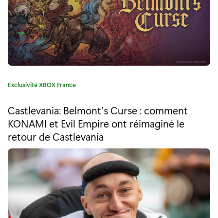
"
B
i
e
n
C
Exclusivité XBOX France
d
a
t
é
Castlevania: Belmont’s Curse : comment
é
KONAMI et Evil Empire ont réimaginé le
b
g
retour de Castlevania
o
u
r
i
t
e
e
:
r
s