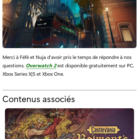
Merci à Féfé et Nuja d'avoir pris le temps de répondre à nos
questions.
Overwatch 2
est disponible gratuitement sur PC,
Xbox Series X|S et Xbox One.
Contenus associés
p
o
u
r