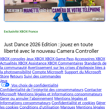
:
l
e
s
C
Exclusivité XBOX France
a
c
t
Just Dance 2026 Edition : jouez en toute
o
é
liberté avec le nouveau Camera Controller
g
n
o
XBOX consoles
Jeux XBOX
XBOX Game Pass
Accessoires XBOX
r
Actualités XBOX
Assistance XBOX
Commentaires
Standards de
s
la communauté
Avertissement sur les crises d’épilepsie liées à
i
la photosensibilité
Compte Microsoft
Support du Microsoft
e
e
Store
Retours
Suivi des commandes
:
Jeux
i
Vos choix de confidentialité
Confidentialité de l’intégrité des consommateurs
Contacter
l
Microsoft
Mentions légales et Informations consommateurs
Gerer ou annuler l’abonnement
Mentions légales et
s
Informations consommateurs
Confidentialité et cookies
Gérer
les cookies
Conditions d'utilisation
Marques
Mentions légales