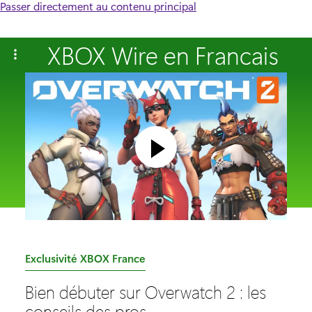
Passer directement au contenu principal
XBOX Wire en Francais
C
Exclusivité XBOX France
a
Bien débuter sur Overwatch 2 : les
t
conseils des pros