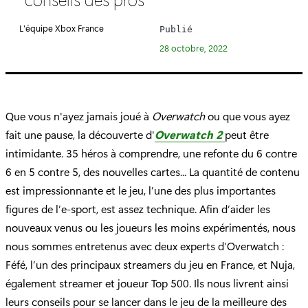
é
g
L'équipe Xbox France
Publié
o
28 octobre, 2022
r
i
e
:
Que vous n'ayez jamais joué à
Overwatch
ou que vous ayez
fait une pause, la découverte d'
Overwatch 2
peut être
intimidante. 35 héros à comprendre, une refonte du 6 contre
6 en 5 contre 5, des nouvelles cartes... La quantité de contenu
est impressionnante et le jeu, l’une des plus importantes
figures de l’e-sport, est assez technique. Afin d’aider les
nouveaux venus ou les joueurs les moins expérimentés, nous
nous sommes entretenus avec deux experts d’Overwatch :
Féfé, l’un des principaux streamers du jeu en France, et Nuja,
également streamer et joueur Top 500. Ils nous livrent ainsi
leurs conseils pour se lancer dans le jeu de la meilleure des