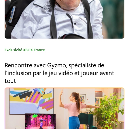
u
r
O
v
e
C
Exclusivité XBOX France
a
r
t
Rencontre avec Gyzmo, spécialiste de
é
w
l’inclusion par le jeu vidéo et joueur avant
g
tout
a
o
r
t
i
e
c
:
h
2