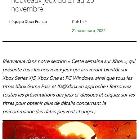
é
novembre
g
o
L'équipe Xbox France
Publié
r
21 novembre, 2022
i
e
:
Bienvenue dans notre section « Cette semaine sur Xbox », qui
présente tous les nouveaux jeux qui arriveront bientôt sur
Xbox Series X|S, Xbox One et PC Windows, ainsi que tous les
titres Xbox Game Pass et ID@Xbox en approche ! Retrouvez
toutes les présentations des jeux ci-dessous et cliquez sur les
titres pour obtenir plus de détails concernant la
précommande (les dates peuvent changer).