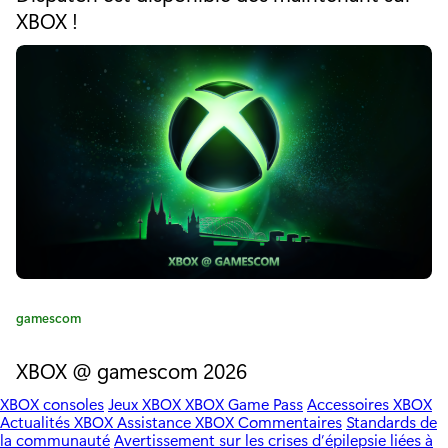
é
XBOX !
x
g
o
:
r
i
l
e
:
e
s
n
o
u
v
C
gamescom
a
e
t
XBOX @ gamescom 2026
é
a
XBOX consoles
Jeux XBOX
XBOX Game Pass
Accessoires XBOX
g
u
Actualités XBOX
Assistance XBOX
Commentaires
Standards de
o
la communauté
Avertissement sur les crises d’épilepsie liées à
r