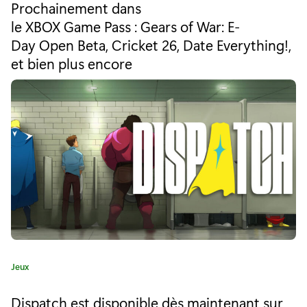
t
s
Prochainement dans
é
le XBOX Game Pass : Gears of War: E-
e
g
Day Open Beta, Cricket 26, Date Everything!,
o
m
r
et bien plus encore
i
a
e
i
:
n
e
s
u
r
X
C
Jeux
b
a
t
o
Dispatch est disponible dès maintenant sur