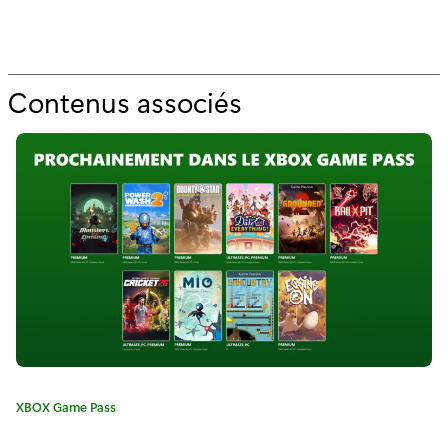
Contenus associés
p
o
u
r
"
C
e
t
t
C
XBOX Game Pass
e
a