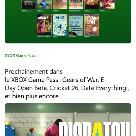
"
M
i
c
r
C
XBOX Game Pass
o
a
t
s
Prochainement dans
é
le XBOX Game Pass : Gears of War: E-
o
g
Day Open Beta, Cricket 26, Date Everything!,
o
f
r
et bien plus encore
i
t
e
F
:
l