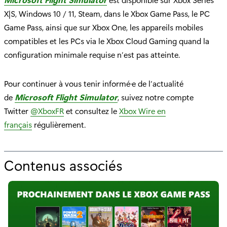
X|S, Windows 10 / 11, Steam, dans le Xbox Game Pass, le PC
Game Pass, ainsi que sur Xbox One, les appareils mobiles
compatibles et les PCs via le Xbox Cloud Gaming quand la
configuration minimale requise n’est pas atteinte.
Pour continuer à vous tenir informé·e de l’actualité
de
Microsoft Flight Simulator
, suivez notre compte
Twitter
@XboxFR
et consultez le
Xbox Wire en
français
régulièrement.
Contenus associés
p
o
u
r