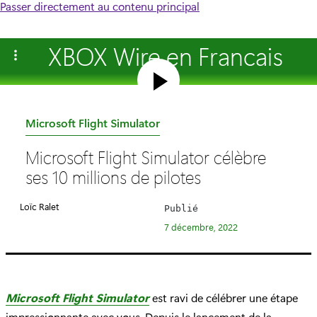
Passer directement au contenu principal
XBOX Wire en Francais
C
Microsoft Flight Simulator
a
Microsoft Flight Simulator célèbre
t
ses 10 millions de pilotes
é
g
Loïc Ralet
Publié
o
7 décembre, 2022
r
i
e
:
Microsoft Flight Simulator
est ravi de célébrer une étape
impressionnante avec vous. Depuis le lancement de la