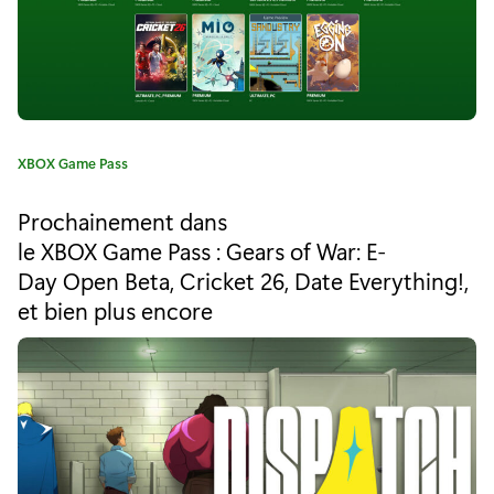
R
e
d
f
C
XBOX Game Pass
a
a
t
l
Prochainement dans
é
le XBOX Game Pass : Gears of War: E-
l
g
Day Open Beta, Cricket 26, Date Everything!,
o
:
r
et bien plus encore
i
p
e
o
:
u
r