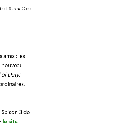
S et Xbox One.
 amis : les
un nouveau
 of Duty:
ordinaires,
 Saison 3 de
ez
le site