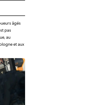
oueurs âgés
st pas
ue, au
ologne et aux