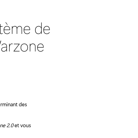
stème de
Warzone
erminant des
ne 2.0
et vous