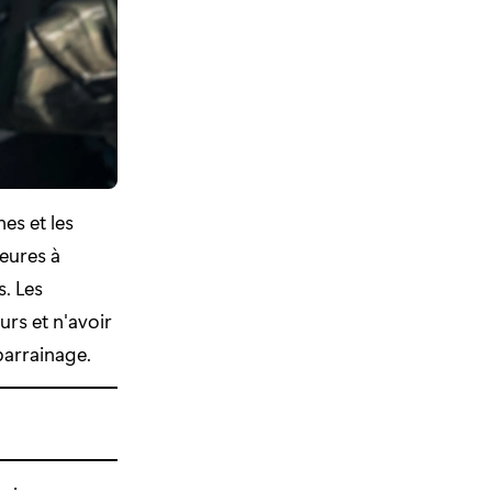
es et les
heures à
. Les
rs et n'avoir
parrainage.