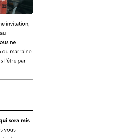
e invitation,
 au
Vous ne
n ou marraine
 l'être par
qui sera mis
us vous