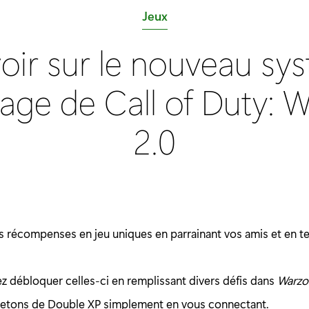
C
Jeux
a
voir sur le nouveau sy
t
é
nage de Call of Duty: 
g
o
2.0
r
i
e
:
 récompenses en jeu uniques en parrainant vos amis et en t
.
z débloquer celles-ci en remplissant divers défis dans
Warzo
jetons de Double XP simplement en vous connectant.