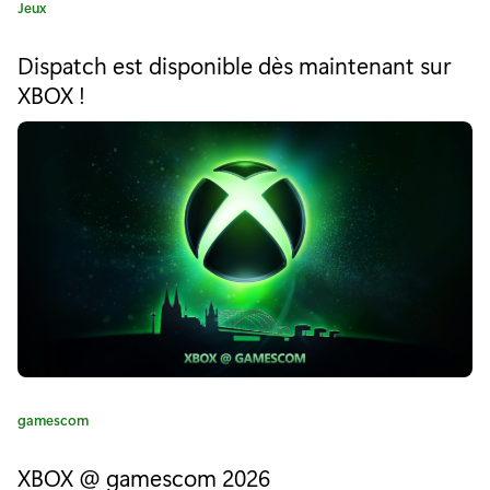
C
Jeux
e
a
t
s
Dispatch est disponible dès maintenant sur
é
XBOX !
t
g
o
d
r
i
é
e
:
s
o
r
m
a
i
C
gamescom
a
s
t
XBOX @ gamescom 2026
é