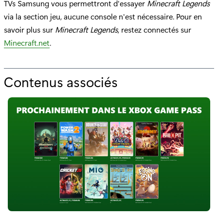
TVs Samsung vous permettront d'essayer
Minecraft Legends
via la section jeu, aucune console n'est nécessaire. Pour en
savoir plus sur
Minecraft Legends
, restez connectés sur
Minecraft.net
.
Contenus associés
p
o
u
r
"
M
i
n