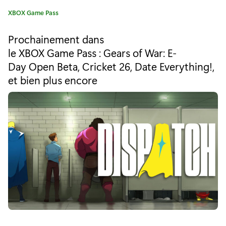
e
C
XBOX Game Pass
c
a
t
r
Prochainement dans
é
le XBOX Game Pass : Gears of War: E-
a
g
Day Open Beta, Cricket 26, Date Everything!,
o
f
r
et bien plus encore
i
t
e
L
:
e
g
e
n
d
s