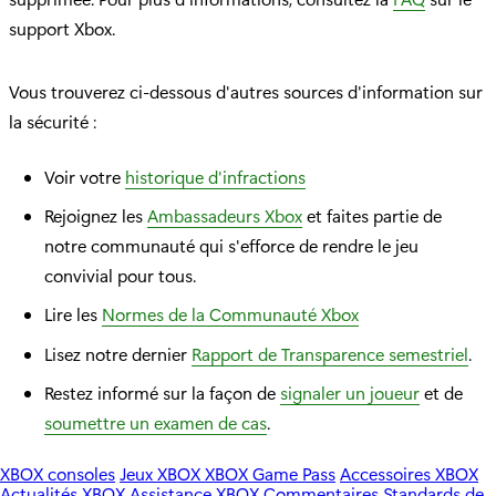
support Xbox.
Vous trouverez ci-dessous d'autres sources d'information sur
la sécurité :
Voir votre
historique d'infractions
Rejoignez les
Ambassadeurs Xbox
et faites partie de
notre communauté qui s'efforce de rendre le jeu
convivial pour tous.
Lire les
Normes de
la
Communauté Xbox
Lisez notre dernier
Rapport de Transparence semestriel
.
Restez informé sur la façon de
signaler un joueur
et de
soumettre un examen de cas
.
XBOX consoles
Jeux XBOX
XBOX Game Pass
Accessoires XBOX
Actualités XBOX
Assistance XBOX
Commentaires
Standards de