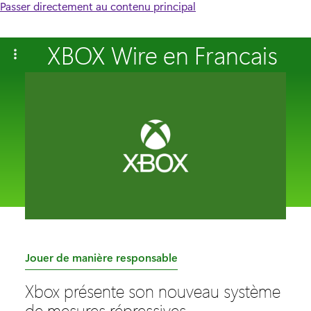
Passer directement au contenu principal
XBOX Wire en Francais
C
Jouer de manière responsable
a
Xbox présente son nouveau système
t
de mesures répressives