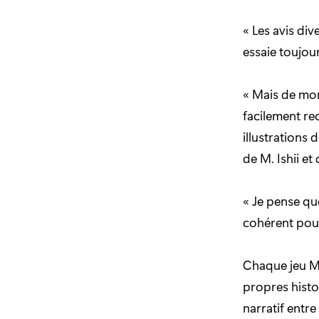
« Les avis div
essaie toujou
« Mais de mon
facilement re
illustrations
de M. Ishii e
« Je pense qu
cohérent po
Chaque jeu M
propres histo
narratif entre