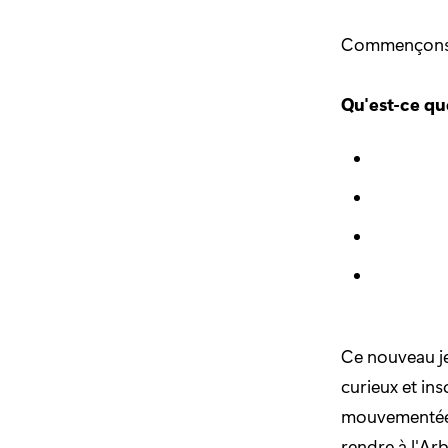
Commençons p
Qu'est-ce qu
Ce nouveau je
curieux et in
mouvementée, 
rendre à l'Arb