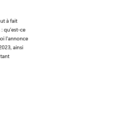
t à fait
 : qu'est-ce
uoi l'annonce
023, ainsi
utant