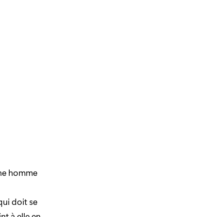
eune homme
ui doit se
nt à elle en