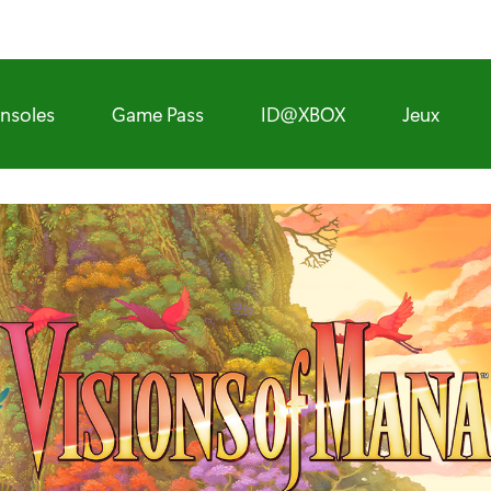
nsoles
Game Pass
ID@XBOX
Jeux