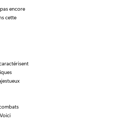
t pas encore
ns cette
caractérisent
siques
ajestueux
s combats
Voici