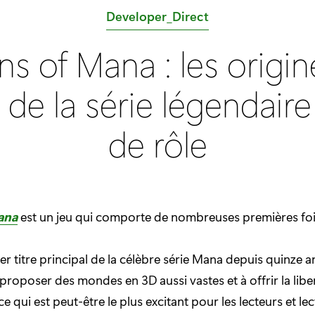
C
Developer_Direct
a
ns of Mana : les origin
t
é
) de la série légendair
g
o
de rôle
r
i
e
:
ana
est un jeu qui comporte de nombreuses premières foi
er titre principal de la célèbre série Mana depuis quinze an
proposer des mondes en 3D aussi vastes et à offrir la liber
 ce qui est peut-être le plus excitant pour les lecteurs et le