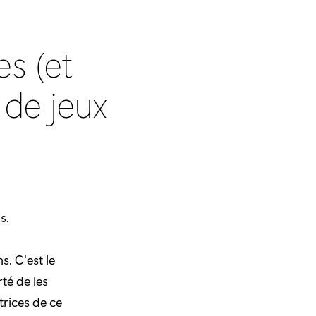
es (et
e de jeux
s.
s. C'est le
té de les
ctrices de ce