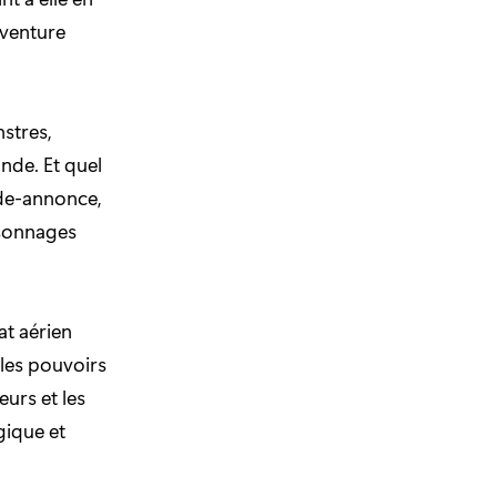
aventure
stres,
nde. Et quel
nde-annonce,
rsonnages
at aérien
 les pouvoirs
urs et les
gique et