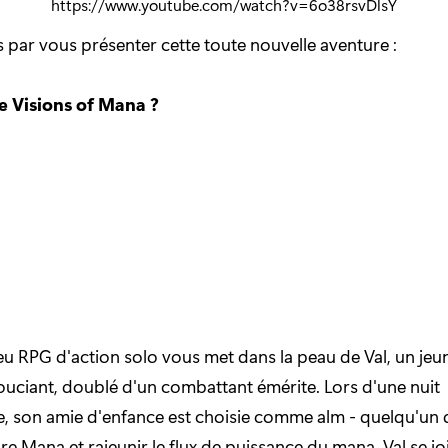
https://www.youtube.com/watch?v=6o38rsvDlsY
ar vous présenter cette toute nouvelle aventure :
e Visions of Mana ?
u RPG d'action solo vous met dans la peau de Val, un j
souciant, doublé d'un combattant émérite. Lors d'une nuit
son amie d'enfance est choisie comme alm - quelqu'un q
re Mana et rajeunir le flux de puissance du mana. Val se joi