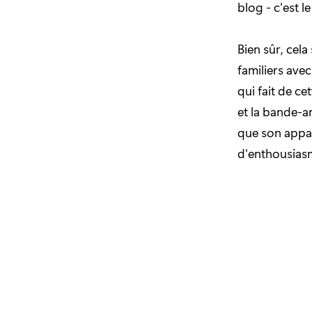
blog - c'est l
Bien sûr, cela
familiers ave
qui fait de c
et la bande-
que son appar
d'enthousiasm