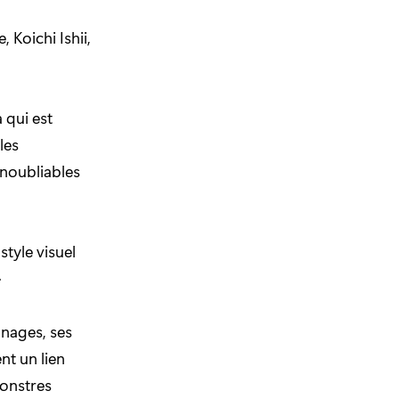
, Koichi Ishii,
 qui est
les
inoubliables
tyle visuel
»
nages, ses
nt un lien
monstres