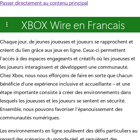
Passer directement au contenu principal
XBOX Wire en Francais
Chaque jour, de jeunes joueuses et joueurs se rapprochent et
créent du lien grâce aux jeux en ligne. Ceux-ci permettent
l’accès à des espaces engageants et créatifs où les joueuses et
les joueurs interagissent et développent une communauté.
Chez Xbox, nous nous efforçons de faire en sorte que chacun
bénéficie d’une expérience inclusive et accueillante – et une
étape importante consiste à créer des environnements dans
lesquels les joueuses et les joueurs se sentent en sécurité.
Ensemble, nous pouvons favoriser l’épanouissement des
communautés numériques.
Les environnements en ligne soulèvent des défis particuliers au
regard des scénarios du monde réel, et requièrent des