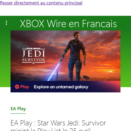
Passer directement au contenu principal
XBOX Wire en Francais
C
EA Play
a
EA Play : Star Wars Jedi: Survivor
t
rejoint la Play List le 25 avril