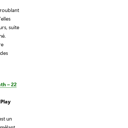
roublant
elles
rs, suite
né.
re
 des
th – 22
 Play
st un
 mêlant