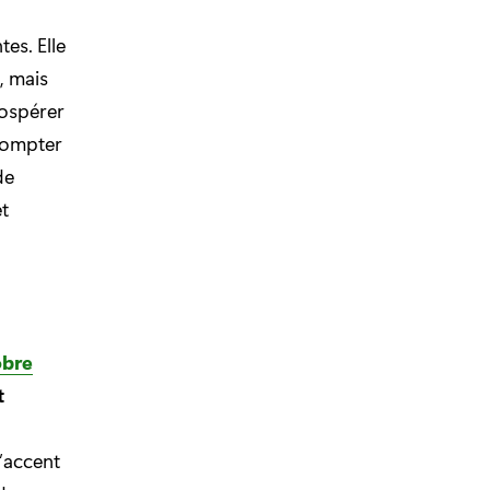
es. Elle
, mais
prospérer
 compter
de
t
obre
t
’accent