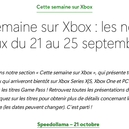
C
Cette semaine sur Xbox
a
emaine sur Xbox : les 
t
é
ux du 21 au 25 septem
g
o
r
i
s notre section « Cette semaine sur Xbox », qui présente t
e
 qui arriveront bientôt sur Xbox Series X|S, Xbox One et P
:
 les titres Game Pass ! Retrouvez toutes les présentations d
quez sur les titres pour obtenir plus de détails concernant l
les dates peuvent changer). C’est parti !
Speedollama – 21 octobre