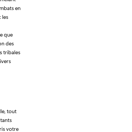
ombats en
 les
re que
ion des
s tribales
ivers
le, tout
itants
ris votre