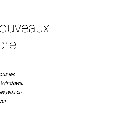
nouveaux
bre
ous les
C Windows,
es jeux ci-
eur