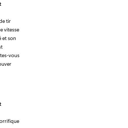
t
e tir
e vitesse
 et son
st
Êtes-vous
rouver
t
orrifique