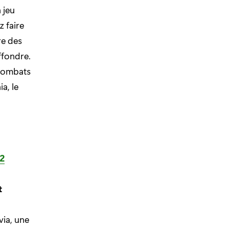
 jeu
 faire
re des
ffondre.
 combats
a, le
2
t
via, une