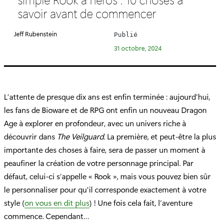
é
savoir avant de commencer
g
o
Jeff Rubenstein
Publié
r
31 octobre, 2024
i
e
:
L’attente de presque dix ans est enfin terminée : aujourd'hui,
les fans de Bioware et de RPG ont enfin un nouveau Dragon
Age à explorer en profondeur, avec un univers riche à
découvrir dans
The Veilguard
. La première, et peut-être la plus
importante des choses à faire, sera de passer un moment à
peaufiner la création de votre personnage principal. Par
défaut, celui-ci s’appelle « Rook », mais vous pouvez bien sûr
le personnaliser pour qu'il corresponde exactement à votre
style (
on vous en dit plus
) ! Une fois cela fait, l’aventure
commence. Cependant…