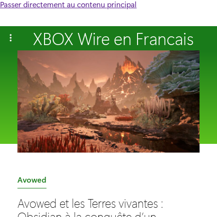
Passer directement au contenu principal
XBOX Wire en Francais
C
Avowed
a
Avowed et les Terres vivantes :
t
Obsidian à la conquête d’un