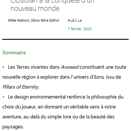
é
nouveau monde
g
o
Mike Nelson, Xbox Wire Editor
Publié
r
7 février, 2025
i
e
:
Sommaire
Les Terres vivantes dans
Avowed
constituent une toute
nouvelle région à explorer dans l’univers d’Eora, issu de
Pillars of Eternity
.
Le design environnemental renforce la philosophie du
choix du joueur, en donnant un véritable sens à votre
aventure, au-delà du simple lore ou de la beauté des
paysages.