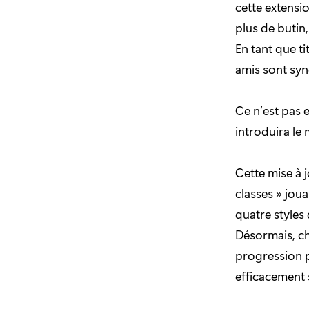
cette extensi
plus de butin
En tant que t
amis sont syn
Ce n’est pas 
introduira le
Cette mise à 
classes » jou
quatre styles
Désormais, c
progression pl
efficacement s