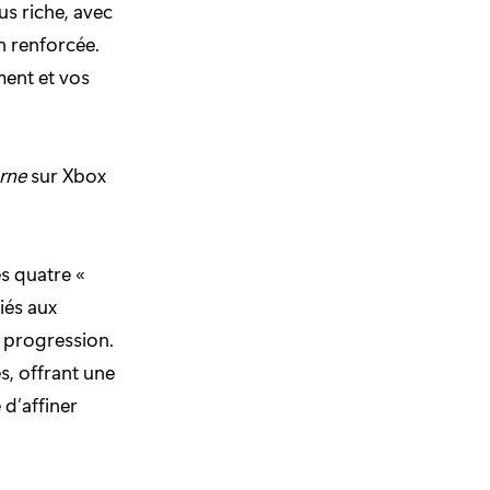
us riche, avec
n renforcée.
ment et vos
rne
sur Xbox
s quatre «
liés aux
r progression.
, offrant une
 d’affiner