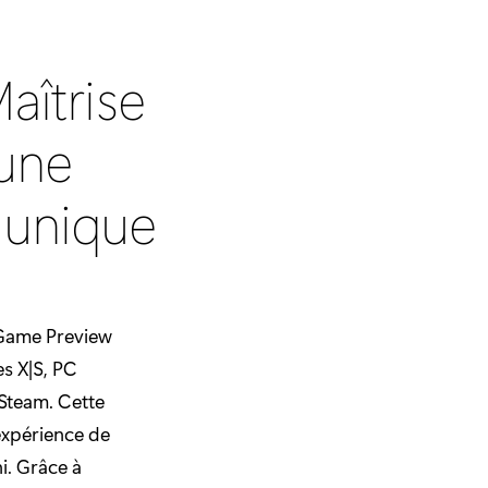
aîtrise
 une
 unique
Game Preview
es X|S, PC
Steam. Cette
expérience de
i. Grâce à