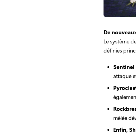
De nouveaux
Le système d
définies princ
Sentinel 
attaque e
Pyroclast
également
Rockbrea
mêlée dév
Enfin, S