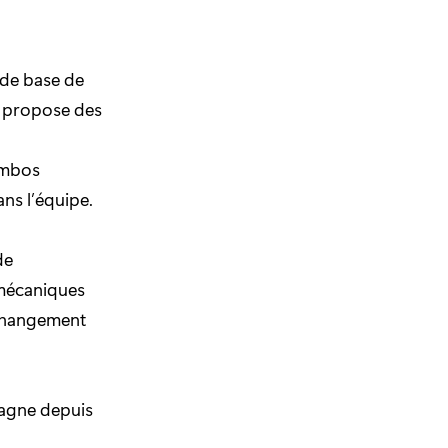
 de base de
re propose des
ombos
ns l’équipe.
de
 mécaniques
 changement
pagne depuis