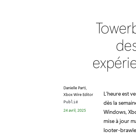
Towerb
des
expéri
Danielle Parti,
L’heure est v
Xbox Wire Editor
dès la semaine
Publié
24 avril, 2025
Windows, Xbox
mise à jour m
looter-brawler