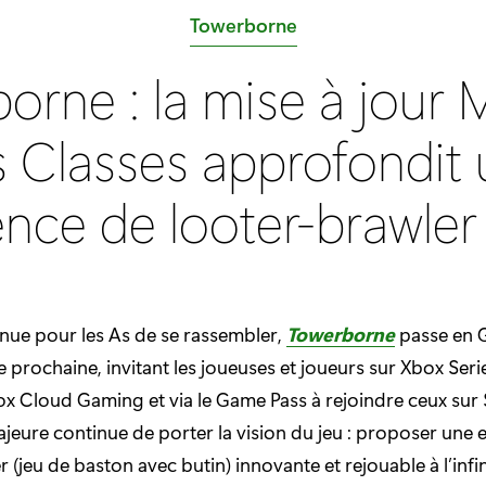
C
Towerborne
a
orne : la mise à jour M
t
é
 Classes approfondit
g
o
ence de looter-brawler
r
i
e
:
enue pour les As de se rassembler,
Towerborne
passe en 
 prochaine, invitant les joueuses et joueurs sur Xbox Seri
 Cloud Gaming et via le Game Pass à rejoindre ceux sur 
ajeure continue de porter la vision du jeu : proposer une 
 (jeu de baston avec butin) innovante et rejouable à l’infin