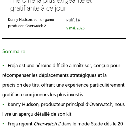
é
gratifiante à ce jour
g
o
Kenny Hudson, senior game
Publié
r
producer, Overwatch 2
9 mai, 2025
i
e
:
Sommaire
Freja est une héroïne difficile à maîtriser, conçue pour
récompenser les déplacements stratégiques et la
précision des tirs, offrant une expérience particulièrement
gratifiante aux joueurs les plus investis.
Kenny Hudson, producteur principal d’Overwatch, nous
livre un aperçu détaillé de son kit.
Freja rejoint
Overwatch 2
dans le mode Stade dès le 20