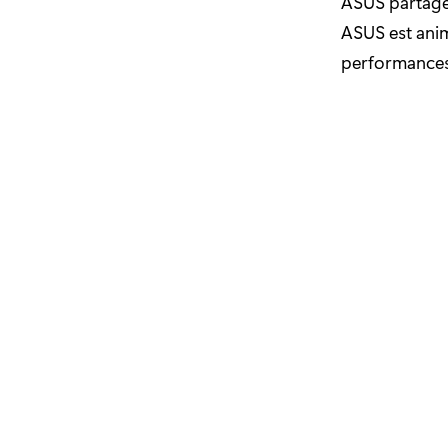
ASUS partage 
ASUS est anim
performances,