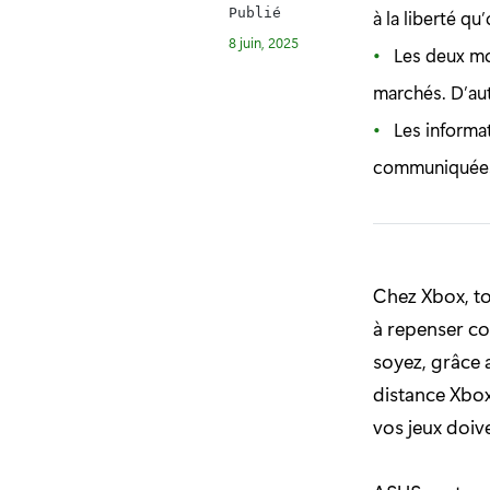
Publié
à la liberté qu
8 juin, 2025
Les deux mo
marchés. D’au
Les informa
communiquées
Chez Xbox, t
à repenser co
soyez, grâce 
distance Xbox
vos jeux doi