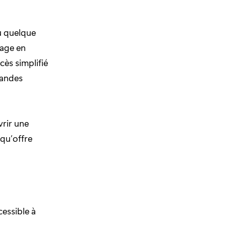
u quelque
age en
cès simplifié
randes
vrir une
 qu’offre
cessible à