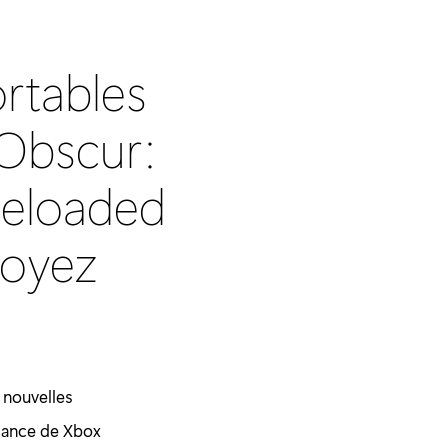
rtables
 Obscur:
Reloaded
soyez
 nouvelles
ssance de Xbox