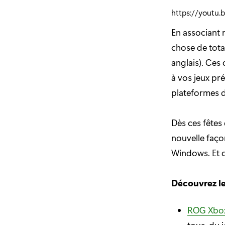
https://yout
En associant 
chose de tota
anglais). Ces
à vos jeux pré
plateformes d
Dès ces fêtes
nouvelle faço
Windows. Et c
Découvrez le
ROG Xbox
tous, du 