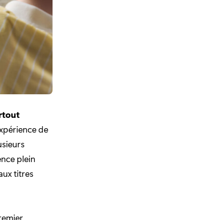
rtout
expérience de
usieurs
ence plein
ux titres
premier