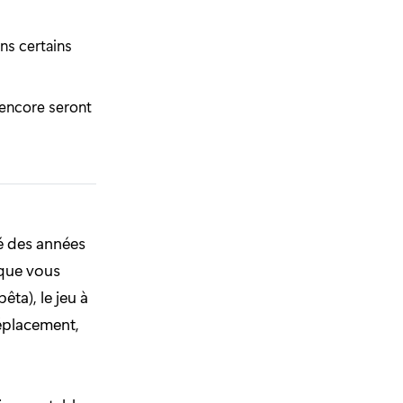
ns certains
 encore seront
é des années
 que vous
ta), le jeu à
éplacement,