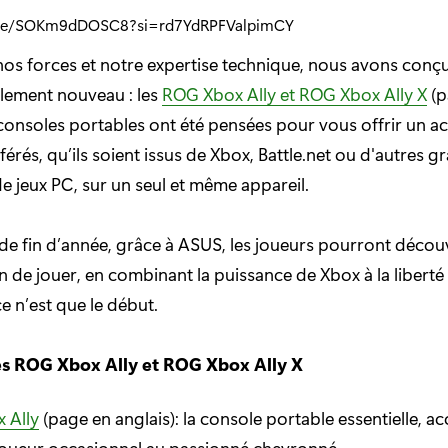
u.be/SOKm9dDOSC8?si=rd7YdRPFValpimCY
nos forces et notre expertise technique, nous avons conç
lement nouveau : les
ROG Xbox Ally et ROG Xbox Ally X
(p
 consoles portables ont été pensées pour vous offrir un ac
férés, qu’ils soient issus de Xbox, Battle.net ou d'autres g
e jeux PC, sur un seul et même appareil.
 de fin d’année, grâce à ASUS, les joueurs pourront décou
n de jouer, en combinant la puissance de Xbox à la liberté
e n’est que le début.
s ROG Xbox Ally et ROG Xbox Ally X
 Ally
(page en anglais): la console portable essentielle, ac
joueur occasionnel au passionné chevronné.