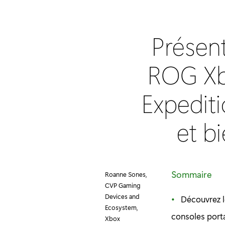
Présen
ROG Xbo
Expedit
et b
Sommaire
Roanne Sones,
CVP Gaming
Devices and
Découvrez 
Ecosystem,
consoles porta
Xbox