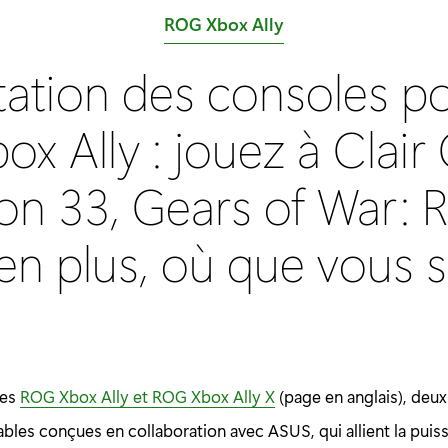
C
ROG Xbox Ally
a
tation des consoles po
t
é
x Ally : jouez à Clair
g
o
ion 33, Gears of War: 
r
i
ien plus, où que vous 
e
:
les
ROG Xbox Ally et ROG Xbox Ally X
(page en anglais), deux
bles conçues en collaboration avec ASUS, qui allient la pui