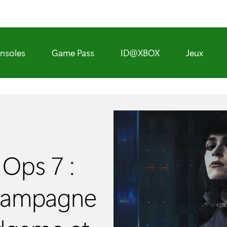
nsoles
Game Pass
ID@XBOX
Jeux
 Ops 7 :
a campagne