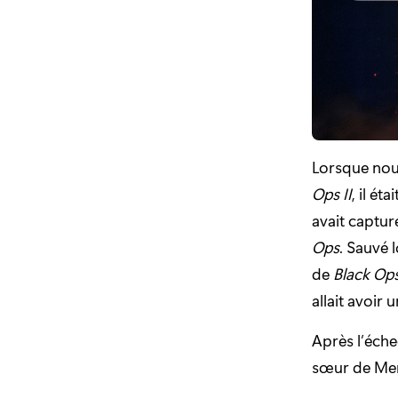
Lorsque nou
Ops II
, il é
avait captu
Ops
. Sauvé 
de
Black Op
allait avoir 
Après l’éche
sœur de Men