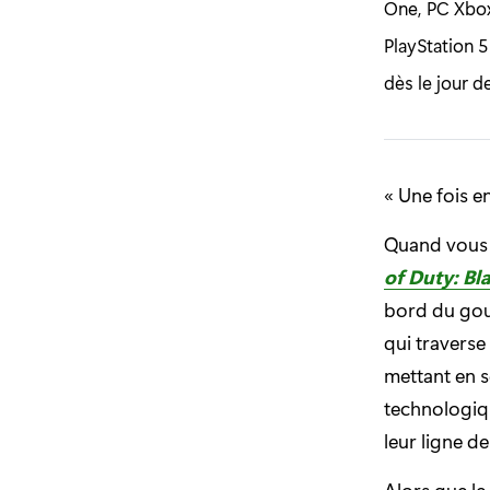
One, PC Xbox,
PlayStation 5
dès le jour d
« Une fois e
Quand vous 
of Duty: Bl
bord du gou
qui traverse
mettant en s
technologiqu
leur ligne de
Alors que l