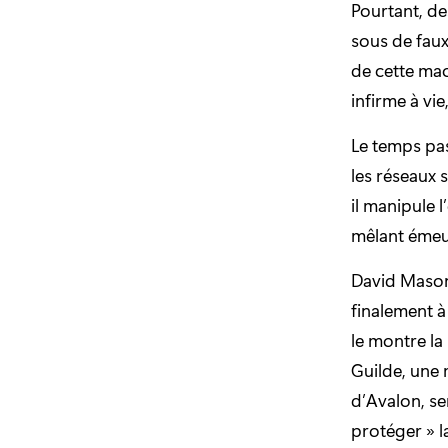
Pourtant, de
sous de faux
de cette mac
infirme à vi
Le temps pas
les réseaux
il manipule 
mêlant émeut
David Mason,
finalement 
le montre l
Guilde, une 
d’Avalon, se
protéger » l