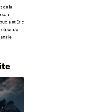
t de la
e son
uola et Eric
 retour de
ans le
ite