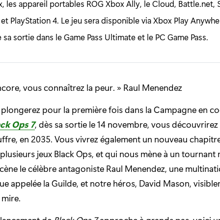
 les appareil portables ROG Xbox Ally, le Cloud, Battle.net, 
 et PlayStation 4. Le jeu sera disponible via Xbox Play Anywhe
e sa sortie dans le Game Pass Ultimate et le PC Game Pass.
ncore, vous connaîtrez la peur. » Raul Menendez
plongerez pour la première fois dans la Campagne en c
ack Ops 7
, dès sa sortie le 14 novembre, vous découvrirez
ffre, en 2035. Vous vivrez également un nouveau chapitr
 plusieurs jeux Black Ops, et qui nous mène à un tournant 
cène le célèbre antagoniste Raul Menendez, une multinati
e appelée la Guilde, et notre héros, David Mason, visibl
 mire.
e lancement de
Black Ops 7
approche à grands pas, voici u