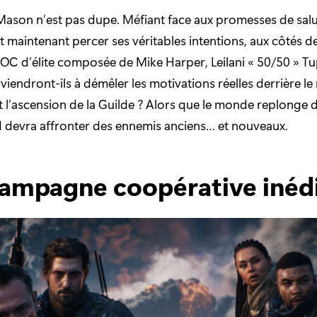
ason n’est pas dupe. Méfiant face aux promesses de salu
oit maintenant percer ses véritables intentions, aux côtés d
C d’élite composée de Mike Harper, Leilani « 50/50 » Tup
viendront-ils à démêler les motivations réelles derrière le
l’ascension de la Guilde ? Alors que le monde replonge d
d devra affronter des ennemis anciens… et nouveaux.
ampagne coopérative inéd