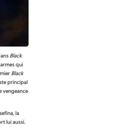
dans
Black
d’armes qui
emier
Black
ste principal
tte vengeance
efina, la
 lui aussi.