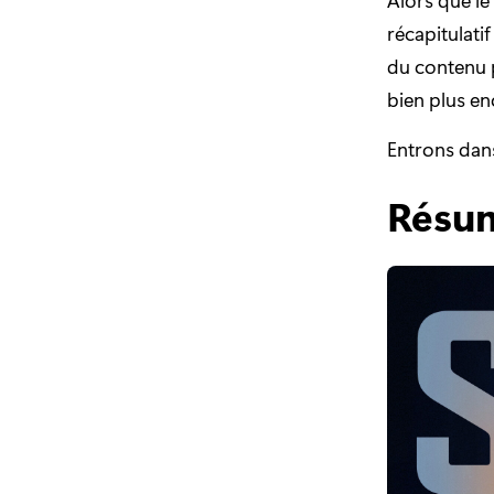
récapitulati
du contenu 
bien plus en
Entrons dans 
Résum