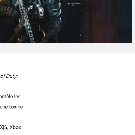
 of Duty:
ntèle les
 une toxine
 X|S, Xbox