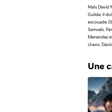
Mais David M
Guilde, il d
escouade JSO
Samuels. Par
Menendez et 
chaos, Davi
Une c