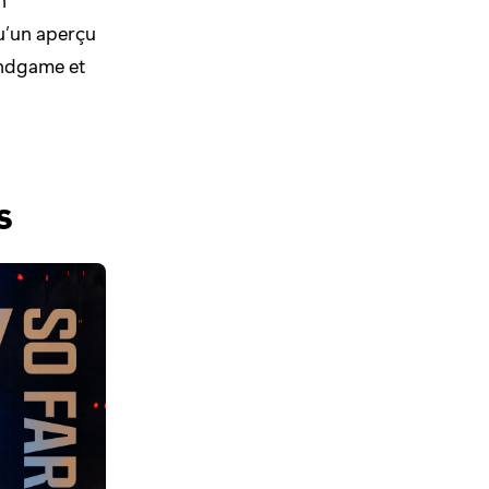
qu’un aperçu
Endgame et
s