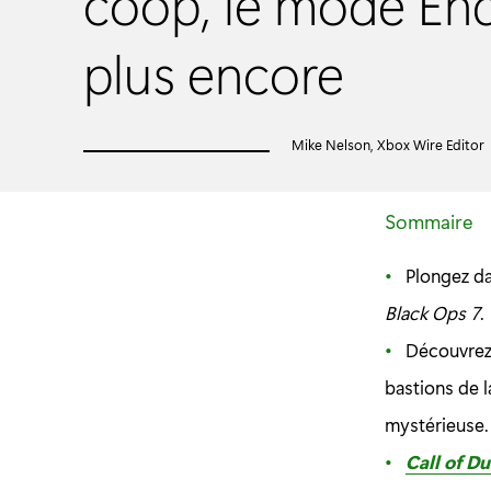
coop, le mode En
plus encore
Mike Nelson, Xbox Wire Editor
Sommaire
Plongez d
Black Ops 7
.
Découvrez
bastions de l
mystérieuse.
Call of D