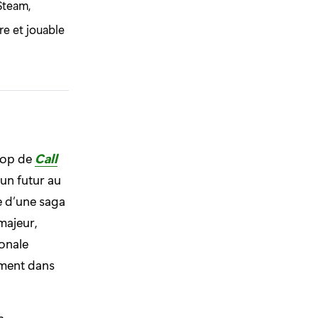
Steam,
re et jouable
oop de
Call
 un futur au
e d’une saga
majeur,
onale
ement dans
n