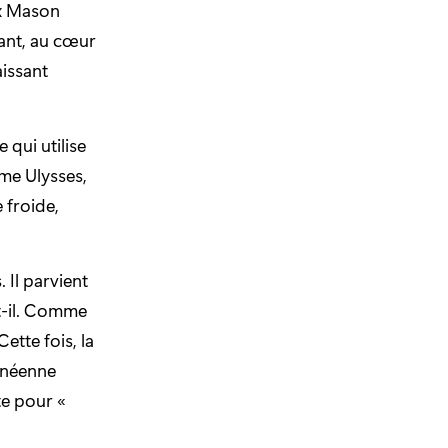
ex Mason
ant, au cœur
aissant
qui utilise
me Ulysses,
 froide,
 Il parvient
t-il. Comme
ette fois, la
anéenne
te pour «