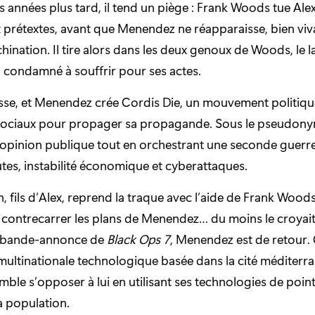
s années plus tard, il tend un piège : Frank Woods tue Al
 prétextes, avant que Menendez ne réapparaisse, bien viv
hination. Il tire alors dans les deux genoux de Woods, le l
e, condamné à souffrir pour ses actes.
se, et Menendez crée Cordis Die, un mouvement politique 
 sociaux pour propager sa propagande. Sous le pseudony
l’opinion publique tout en orchestrant une seconde guerre
es, instabilité économique et cyberattaques.
 fils d’Alex, reprend la traque avec l’aide de Frank Woods.
à contrecarrer les plans de Menendez… du moins le croyai
a bande-annonce de
Black Ops 7
, Menendez est de retour. C
multinationale technologique basée dans la cité méditerr
mble s’opposer à lui en utilisant ses technologies de poin
a population.