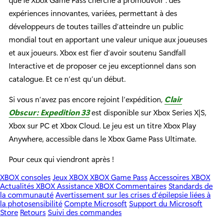
expériences innovantes, variées, permettant à des
développeurs de toutes tailles d’atteindre un public
mondial tout en apportant une valeur unique aux joueuses
et aux joueurs. Xbox est fier d’avoir soutenu Sandfall
Interactive et de proposer ce jeu exceptionnel dans son
catalogue. Et ce n’est qu’un début.
Si vous n’avez pas encore rejoint l’expédition,
Clair
Obscur: Expedition 33
est disponible sur Xbox Series X|S,
Xbox sur PC et Xbox Cloud. Le jeu est un titre Xbox Play
Anywhere, accessible dans le Xbox Game Pass Ultimate.
Pour ceux qui viendront après !
XBOX consoles
Jeux XBOX
XBOX Game Pass
Accessoires XBOX
Actualités XBOX
Assistance XBOX
Commentaires
Standards de
la communauté
Avertissement sur les crises d’épilepsie liées à
la photosensibilité
Compte Microsoft
Support du Microsoft
Store
Retours
Suivi des commandes