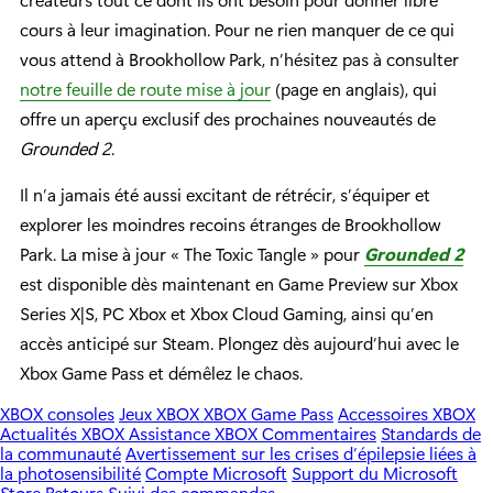
cours à leur imagination. Pour ne rien manquer de ce qui
vous attend à Brookhollow Park, n’hésitez pas à consulter
notre feuille de route mise à jour
(page en anglais), qui
offre un aperçu exclusif des prochaines nouveautés de
Grounded 2
.
Il n’a jamais été aussi excitant de rétrécir, s’équiper et
explorer les moindres recoins étranges de Brookhollow
Park. La mise à jour « The Toxic Tangle » pour
Grounded 2
est disponible dès maintenant en Game Preview sur Xbox
Series X|S, PC Xbox et Xbox Cloud Gaming, ainsi qu’en
accès anticipé sur Steam. Plongez dès aujourd’hui avec le
Xbox Game Pass et démêlez le chaos.
XBOX consoles
Jeux XBOX
XBOX Game Pass
Accessoires XBOX
Actualités XBOX
Assistance XBOX
Commentaires
Standards de
la communauté
Avertissement sur les crises d’épilepsie liées à
la photosensibilité
Compte Microsoft
Support du Microsoft
Store
Retours
Suivi des commandes