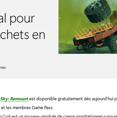
al pour
échets en
ames
 Sky: Remnant
est disponible gratuitement dès aujourd’hui p
 et les membres Game Pass.
no Coil est un nouveau module de canon gravitationnel surpui