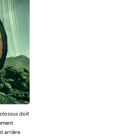
Colossus doit
lement
t arrière