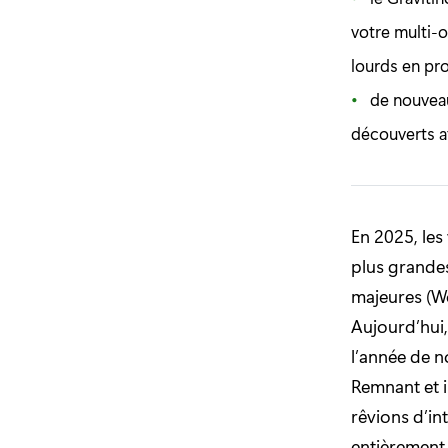
votre multi-o
lourds en pro
de nouveau
découverts af
En 2025, le
plus grandes
majeures (Wo
Aujourd’hui
l’année de no
Remnant et 
rêvions d’in
entièrement 