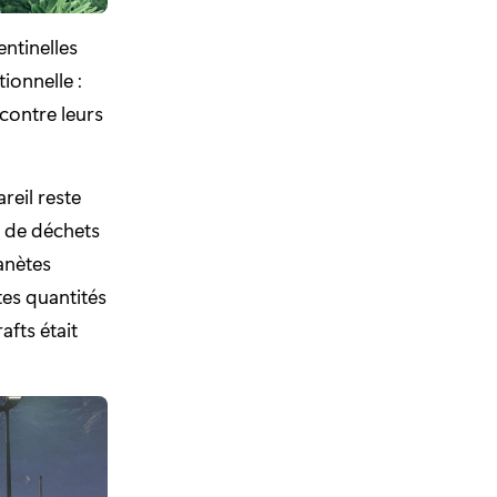
entinelles
tionnelle :
contre leurs
reil reste
ge de déchets
lanètes
es quantités
afts était