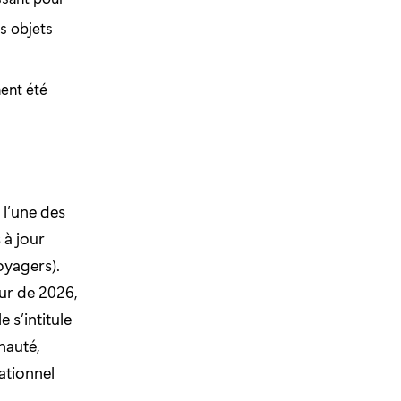
es objets
ent été
 l’une des
 à jour
oyagers).
ur de 2026,
 s’intitule
nauté,
ationnel