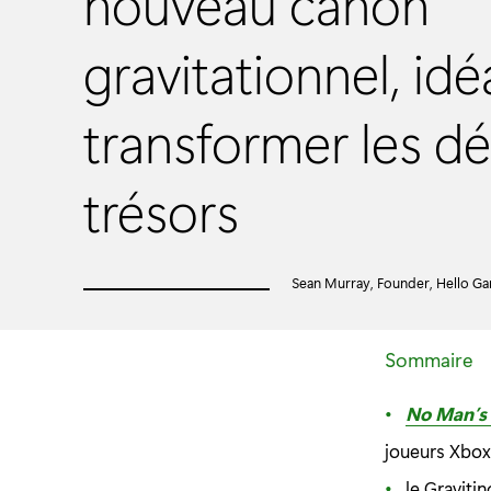
nouveau canon
gravitationnel, idé
transformer les d
trésors
Sean Murray, Founder, Hello G
Sommaire
No Man’s
joueurs Xbox
le Graviti