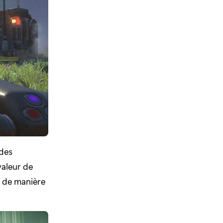
 des
valeur de
r de manière