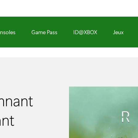
nsoles
Game Pass
ID@XBOX
Jeux
mnant
ant