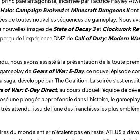
 principale antagoniste, incarnée par l’actrice Hayley Atwe
Halo: Campaign Evolved
et
Minecraft Dungeons II
ont 
s de toutes nouvelles séquences de gameplay. Nous avo
e nouvelles images de
State of Decay 3
et
Clockwork Re
 aperçu de l’expérience DMZ de
Call of Duty: Modern War
ndu, nous avons assisté à la présentation de la toute pre
 gameplay de
Gears of War: E-Day
, ce nouvel épisode co
la saga, développé par The Coalition. La soirée s’est ensui
rs of War: E-Day Direct
, au cours duquel l’équipe de dé
sé une plongée approfondie dans l’histoire, le gameplay 
 très attendu, issu de l’une des franchises les plus emblé
res du monde entier n’étaient pas en reste. ATLUS a dévo