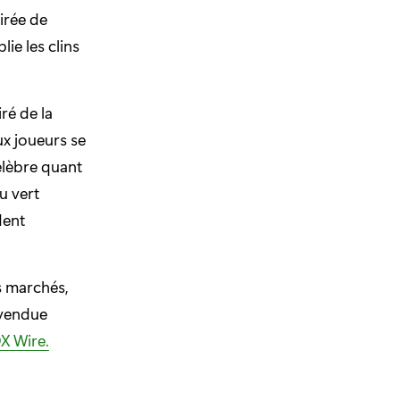
irée de
lie les clins
ré de la
x joueurs se
élèbre quant
u vert
dent
s marchés,
 vendue
OX Wire.