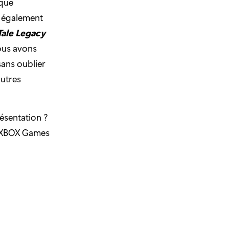
 que
 également
Tale Legacy
ous avons
 sans oublier
autres
ésentation ?
du XBOX Games