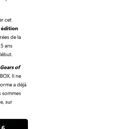
r cet
 édition
irées de la
25 ans
début.
Gears of
BOX. Il ne
eforme a déjà
us sommes
e, sur