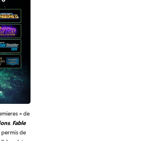
emieres » de
ions
.
Fable
t permis de