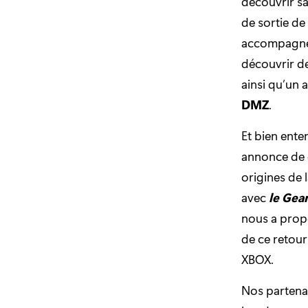
découvrir sa
de sortie de
accompagnée
découvrir d
ainsi qu’un
DMZ
.
Et bien ente
annonce de
origines de 
avec
le Gea
nous a propo
de ce retour
XBOX.
Nos partenai