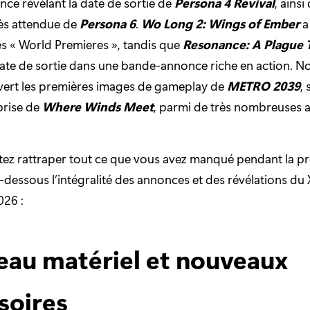
ce révélant la date de sortie de
Persona 4 Revival
, ainsi
rès attendue de
Persona 6
.
Wo Long 2: Wings of Ember
a
des « World Premieres », tandis que
Resonance: A Plague 
date de sortie dans une bande-annonce riche en action. N
vert les premières images de gameplay de
METRO 2039
,
rprise de
Where Winds Meet
, parmi de très nombreuses 
ez rattraper tout ce que vous avez manqué pendant la pr
-dessous l’intégralité des annonces et des révélations 
26 :
au matériel et nouveaux
soires