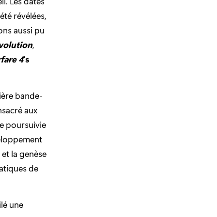
ll. Les dates
été révélées,
ns aussi pu
volution
,
fare 4
‘s
mière bande-
nsacré aux
te poursuivie
veloppement
et la genèse
matiques de
ilé une