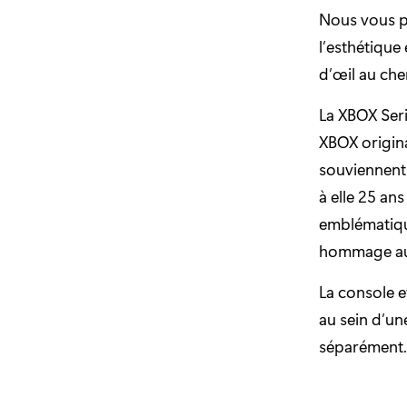
Nous vous pr
l’esthétique 
d’œil au che
La XBOX Seri
XBOX origina
souviennent 
à elle 25 an
emblématiqu
hommage aux 
La console 
au sein d’un
séparément