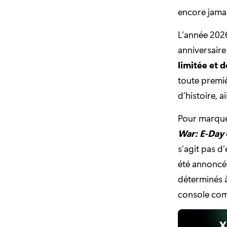
encore jamai
L’année 2026
anniversaire
limitée et 
toute premi
d’histoire, 
Pour marque
War: E-Day
s’agit pas d
été annoncé
déterminés à
console com