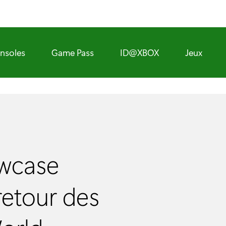
nsoles
Game Pass
ID@XBOX
Jeux
wcase
 retour des