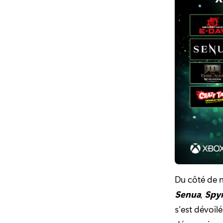
Du côté de n
Senua
,
Spy
s’est dévoi