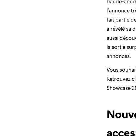
bande-annon
l’annonce t
fait partie 
a révélé sa 
aussi décou
la sortie su
annonces.
Vous souhait
Retrouvez ci
Showcase 20
Nouve
acces