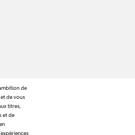
ambition de
 et de vous
x titres,
s et de
 en
’expériences