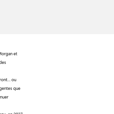
 Morgan et
 des
vront… ou
ergentes que
inuer