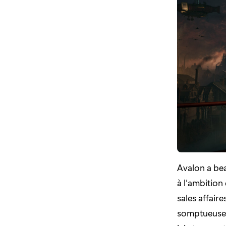
Avalon a bea
à l’ambition
sales affair
somptueuses 