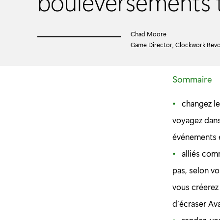
bouleversements 
Chad Moore
Game Director, Clockwork Revo
Sommaire
changez le
voyagez dans
événements e
alliés com
pas, selon vo
vous créerez 
d’écraser Ava