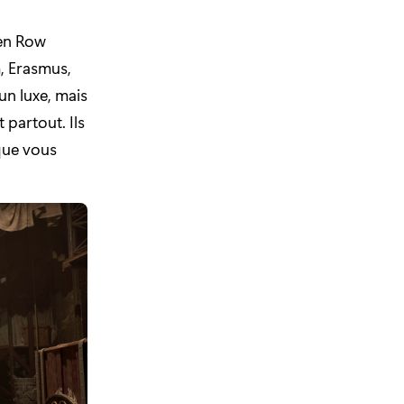
en Row
m, Erasmus,
un luxe, mais
 partout. Ils
 que vous