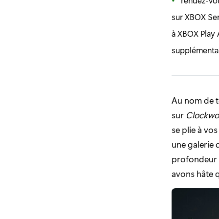
rendez-vou
sur XBOX Seri
à XBOX Play 
supplémentai
Au nom de to
sur
Clockwor
se plie à vo
une galerie
profondeur à
avons hâte q