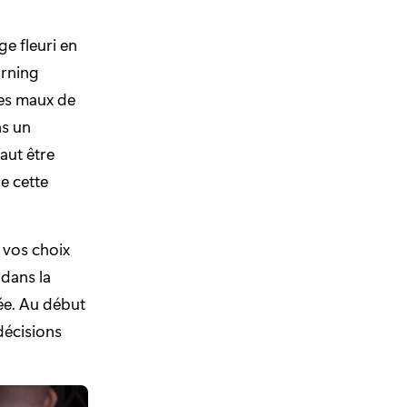
e fleuri en
urning
les maux de
ns un
faut être
e cette
 vos choix
dans la
ée. Au début
décisions