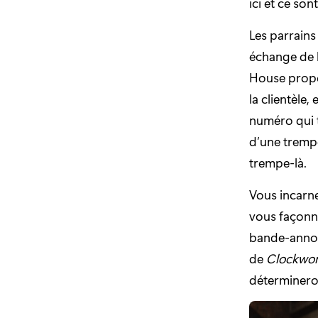
ici et ce so
Les parrains
échange de l
House propos
la clientèle
numéro qui t
d’une trempe
trempe-là.
Vous incarn
vous façonne
bande-annon
de
Clockwor
déterminero