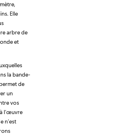
omètre,
ns. Elle
us
re arbre de
monde et
uxquelles
ans la bande-
 permet de
yer un
ntre vos
à l’œuvre
e n’est
irons