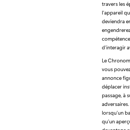
travers les 
l’appareil qu
deviendra en
engendrerez.
compétences
d’interagir a
Le Chronomè
vous pouvez 
annonce figu
déplacer ins
passage, à 
adversaires
lorsqu’un ba
qu’un aperçu
davantage su