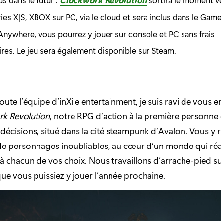
s dans le futur :
Clockwork Revolution
sortira le moment v
es X|S, XBOX sur PC, via le cloud et sera inclus dans le Gam
Anywhere, vous pourrez y jouer sur console et PC sans frais
res. Le jeu sera également disponible sur Steam.
ute l’équipe d’inXile entertainment, je suis ravi de vous e
k Revolution
, notre RPG d’action à la première personne
s décisions, situé dans la cité steampunk d’Avalon. Vous y
 de personnages inoubliables, au cœur d’un monde qui réa
 chacun de vos choix. Nous travaillons d’arrache-pied sur
ue vous puissiez y jouer l’année prochaine.