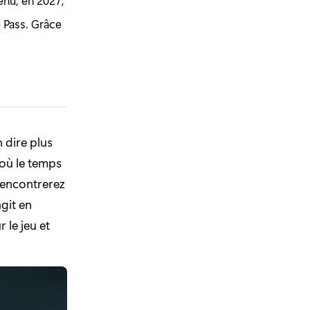
enu, en 2027,
e Pass. Grâce
n dire plus
 où le temps
 rencontrerez
git en
 le jeu et