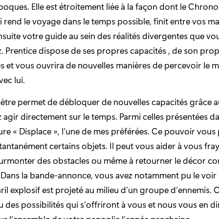
époques. Elle est étroitement liée à la façon dont le Chron
i rend le voyage dans le temps possible, finit entre vos mai
suite votre guide au sein des réalités divergentes que vo
 Prentice dispose de ses propres capacités , de son prop
 et vous ouvrira de nouvelles manières de percevoir le 
vec lui.
tre permet de débloquer de nouvelles capacités grâce a
agir directement sur le temps. Parmi celles présentées d
re « Displace », l’une de mes préférées. Ce pouvoir vous
tantanément certains objets. Il peut vous aider à vous fra
surmonter des obstacles ou même à retourner le décor co
. Dans la bande-annonce, vous avez notamment pu le voir 
ril explosif est projeté au milieu d’un groupe d’ennemis. C
 des possibilités qui s’offriront à vous et nous vous en d
r l’ensemble de votre panoplie l’année prochaine.