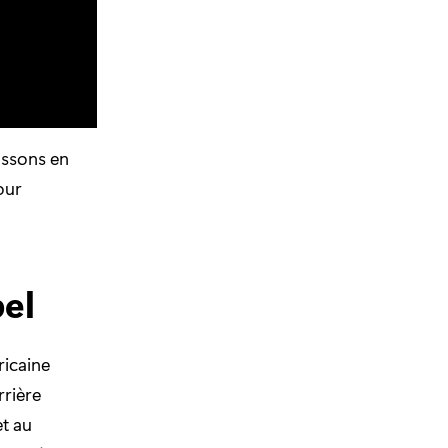
assons en
our
bel
ricaine
rrière
et au