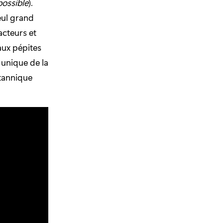
possible
).
seul grand
cteurs et
aux pépites
 unique de la
itannique