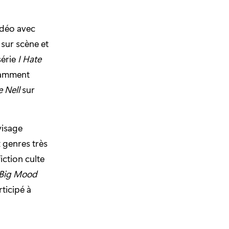
vidéo avec
 sur scène et
série
I Hate
otamment
 Nell
sur
visage
 genres très
iction culte
Big Mood
rticipé à