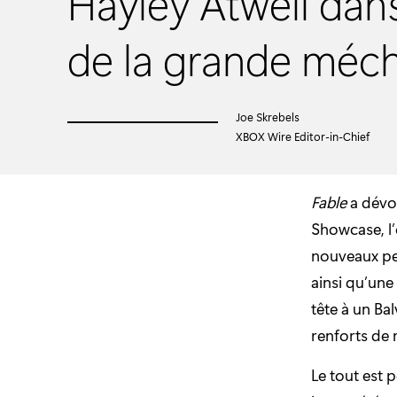
Hayley Atwell dans
de la grande méc
Joe Skrebels
XBOX Wire Editor-in-Chief
Fable
a dévo
Showcase, l
nouveaux per
ainsi qu’une
tête à un Ba
renforts de m
Le tout est 