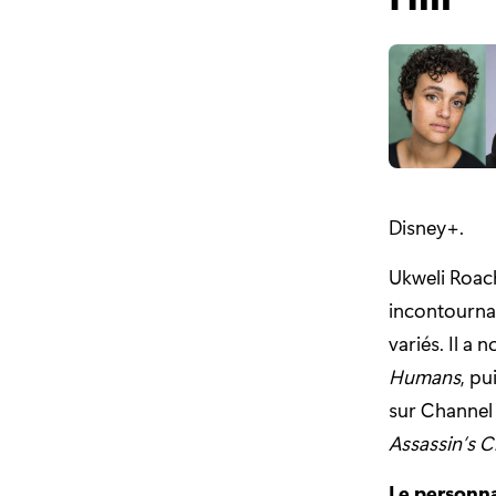
Disney+.
Ukweli Roach
incontournab
variés. Il a
Humans
, pu
sur Channel 4
Assassin’s C
Le personna