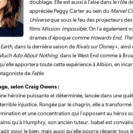
doublage. Elle est aussi à l’aise dans le rôle de
appréciée Peggy Carter au sein du
Marvel C
Universe
que sous le feu des projecteurs des
films
Mission: Impossible
. On l’a également 
drames d’époque comme
Howards End
,
The
 Earth
, dans la dernière saison de
Rivals
sur Disney+, ainsi
Much Ado About Nothing
, dans le West End comme à Bro
qu’elle apportera toute cette expérience à Albion, en incar
antagoniste de
Fable
.
ge, selon Craig Owens :
 une héroïne puissante et déterminée, lancée dans une quê
terrible injustice. Rongée par le chagrin, elle a transformé
mination et une concentration qui l’opposent au héros ou
l, ainsi qu’à Humphry, son ancien tuteur. Isabel est convai
agir pour le bien, mais aussi qu’elle pourra réparer tous l