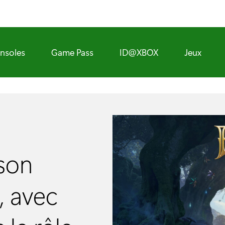
nsoles
Game Pass
ID@XBOX
Jeux
 son
, avec