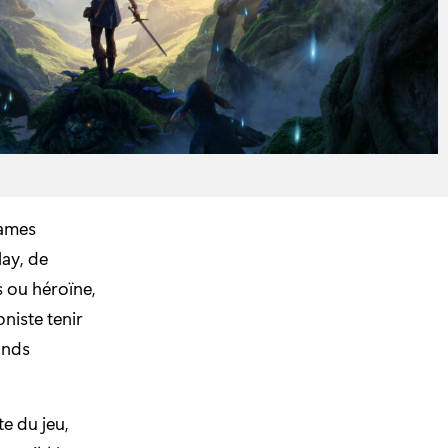
Games
ay, de
 ou héroïne,
niste tenir
ands
e du jeu,