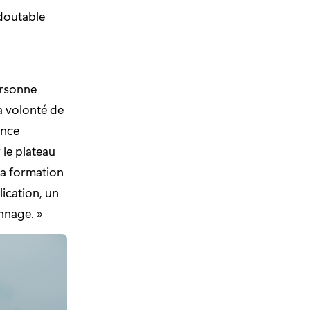
edoutable
personne
Sa volonté de
ance
 le plateau
sa formation
ication, un
onnage. »