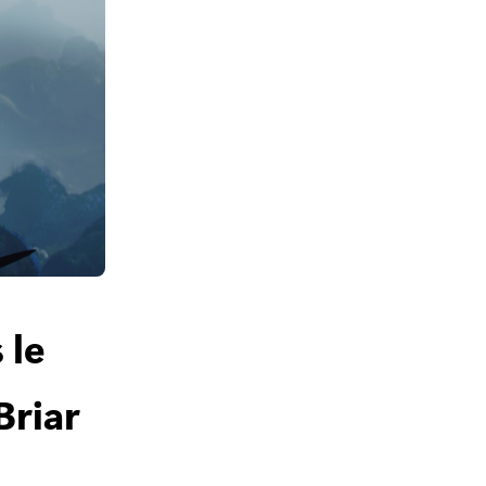
 le
Briar