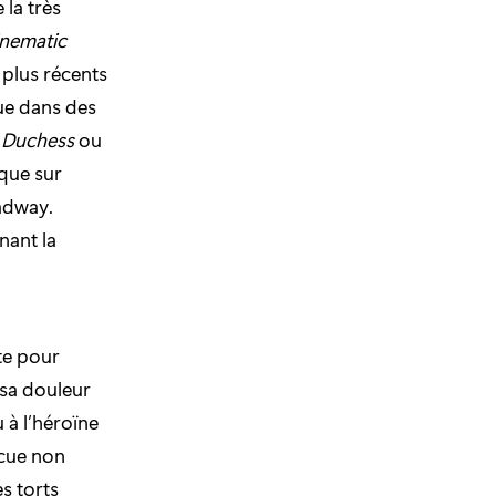
 la très
inematic
 plus récents
vue dans des
 Duchess
ou
 que sur
adway.
nant la
te pour
 sa douleur
 à l’héroïne
ncue non
es torts