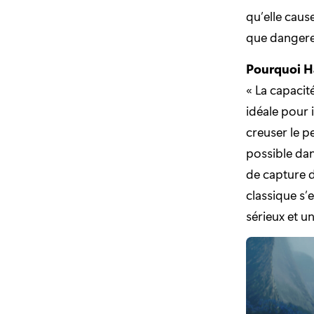
qu’elle caus
que dangere
Pourquoi Ha
« La capacité
idéale pour i
creuser le p
possible dan
de capture 
classique s’
sérieux et u