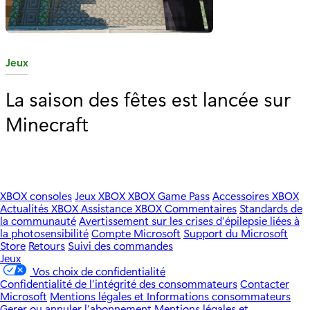
C
Jeux
a
La saison des fêtes est lancée sur
t
Minecraft
é
g
o
r
i
XBOX consoles
Jeux XBOX
XBOX Game Pass
Accessoires XBOX
Actualités XBOX
Assistance XBOX
Commentaires
Standards de
e
la communauté
Avertissement sur les crises d’épilepsie liées à
:
la photosensibilité
Compte Microsoft
Support du Microsoft
Store
Retours
Suivi des commandes
Jeux
Vos choix de confidentialité
Confidentialité de l’intégrité des consommateurs
Contacter
Microsoft
Mentions légales et Informations consommateurs
Gerer ou annuler l’abonnement
Mentions légales et