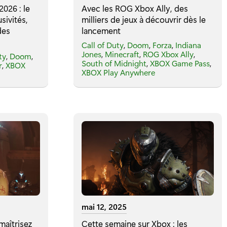
026 : le
Avec les ROG Xbox Ally, des
sivités,
milliers de jeux à découvrir dès le
des
lancement
Call of Duty
,
Doom
,
Forza
,
Indiana
Jones
,
Minecraft
,
ROG Xbox Ally
,
ty
,
Doom
,
South of Midnight
,
XBOX Game Pass
,
r
,
XBOX
XBOX Play Anywhere
mai 12, 2025
aîtrisez
Cette semaine sur Xbox : les