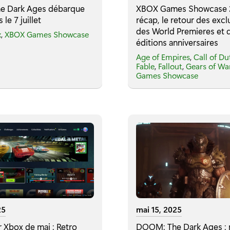
 Dark Ages débarque
XBOX Games Showcase 2
 le 7 juillet
récap, le retour des exclu
des World Premieres et 
x
,
XBOX Games Showcase
éditions anniversaires
Age of Empires
,
Call of Du
Fable
,
Fallout
,
Gears of Wa
Games Showcase
25
mai 15, 2025
r Xbox de mai : Retro
DOOM: The Dark Ages : m