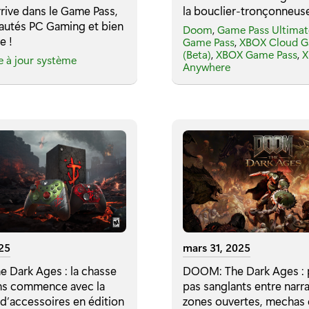
rrive dans le Game Pass,
la bouclier-tronçonneus
autés PC Gaming et bien
Doom
,
Game Pass Ultimat
e !
Game Pass
,
XBOX Cloud 
(Beta)
,
XBOX Game Pass
,
X
e à jour système
Anywhere
025
mars 31, 2025
 Dark Ages : la chasse
DOOM: The Dark Ages : 
s commence avec la
pas sanglants entre narra
 d’accessoires en édition
zones ouvertes, mechas 