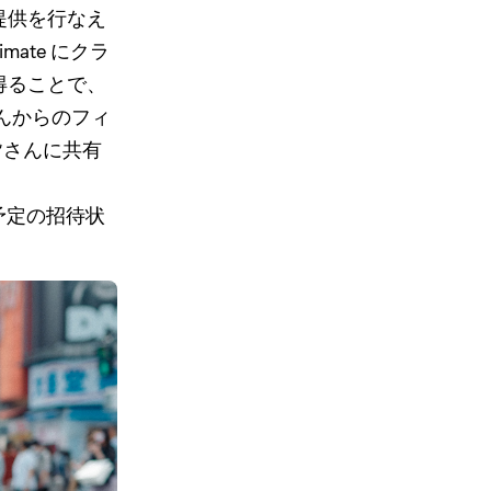
提供を行なえ
mate にクラ
得ることで、
さんからのフィ
皆さんに共有
予定の招待状