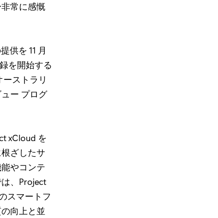
身非常に感慨
提供を 11 月
加登録を開始する
オーストラリ
ュー プログ
Cloud を
に根ざしたサ
機能やコンテ
roject
搭載のスマートフ
質の向上と並