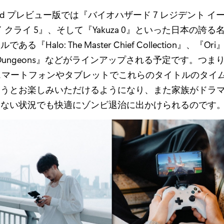
 xCloud プレビュー版では『バイオハザード 7 レジデント 
 クライ 5』、そして『Yakuza 0』といった日本の誇る名
る『Halo: The Master Chief Collection』、『O
aft Dungeons』などがラインアップされる予定です。つ
oid スマートフォンやタブレットでこれらのタイトルのタイ
ろうとお楽しみいただけるようになり、また家族がドラ
えない状況でも快適にゾンビ退治に出かけられるのです