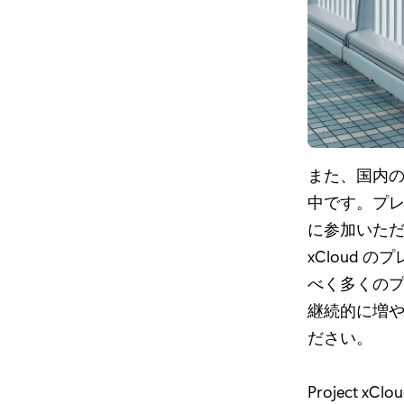
また、国内の Go
中です。プ
に参加いた
xCloud
べく多くの
継続的に増
ださい。
Project