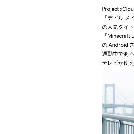
Project
『デビル メイ
の人気タイトルであ
『Minecr
の Andr
通勤中であ
テレビが使