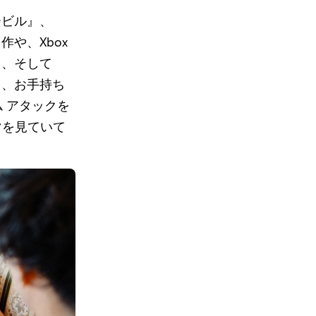
イービル』、
作や、Xbox
ri』、そして
まり、お手持ち
ム アタックを
マを見ていて
。