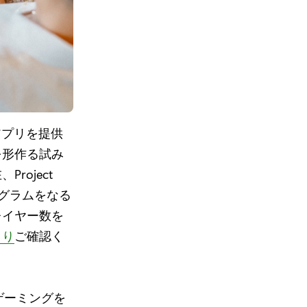
g アプリを提供
を形作る試み
roject
ログラムをなる
レイヤー数を
より
ご確認く
 ゲーミングを