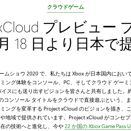
カ
クラウドゲーム
テ
ct xCloud プレビュ
ゴ
リ
 月 18 日より日本
:
ームショウ 2020 で、私たちは Xbox が日本国内にお
ミング体験をコンソール、PC、そしてクラウド ゲーミ
バイスにも送り出すビジョンを皆さんと共有しました。約 
ox のコンソール タイトルをクラウドで直接遊ぶという、
ングを変革する Project xCloud のビジョンを描き
地域で提供されています。Project xCloud がコンセ
実在の技術へと進化し、今や
22 か国の Xbox Game Pass U