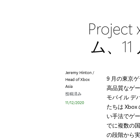
Proje
ム、11
Jeremy Hinton /
9 月の東京ゲ
Head of Xbox
Asia
高品質なゲー
投稿済み
モバイル デ
11/12/2020
たちは Xb
い手法でゲーミ
でに複数の国や
の段階から