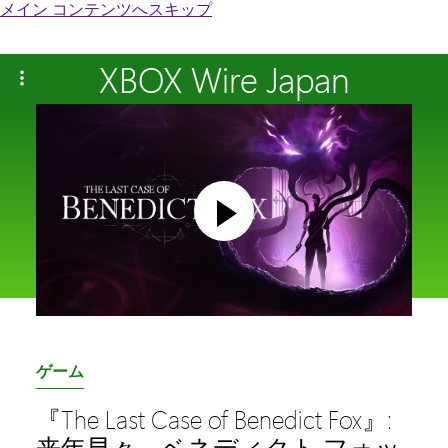
メイン コンテンツへスキップ
XBOX Wire Japan
カ
ゲーム
テ
『The Last Case of Benedict Fox』:
ゴ
来年早々、ベネディクト フォッ