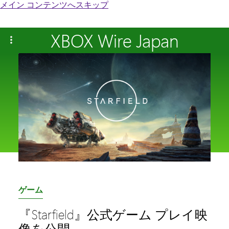
メイン コンテンツへスキップ
XBOX Wire Japan
カ
ゲーム
テ
『Starfield』公式ゲーム プレイ映
ゴ
像を公開