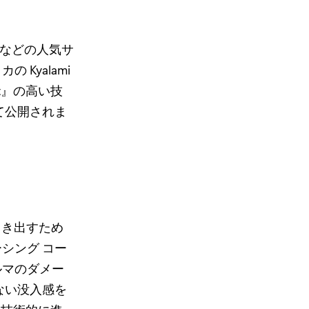
eway などの人気サ
Kyalami
sport』の高い技
て公開されま
分に引き出すため
シング コー
ルマのダメー
ない没入感を