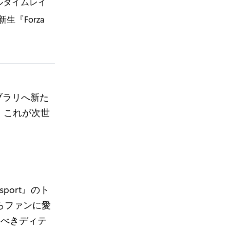
ルタイムレイ
『Forza
ムライブラリへ新た
。これが次世
sport』のト
』からファンに愛
驚くべきディテ