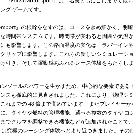
『Forza Motorsport』は、名実ともにこれまでで
ング ゲームです。
Motorsport』の根幹をなすのは、コースをきめ細かく、
クな時間帯システムです。時間帯が変わると周囲の気温
度にも影響します。この路面温度の変化は、ラバーイン
のグリップに影響します。これらの新しいシミュレーシ
駆け引き、そして躍動感あふれるレース体験をもたらし
ries コンソールのパワーを生かすため、中心的な要素であ
エンスも徹底的に見直されました。これにより、物理シ
これまでの 48 倍まで高めています。またプレイヤー
に、タイヤや燃料の管理機能、選べる複数のタイヤ コ
までクルマを調整できる機能などが追加されたことで、『F
port』は究極のレーシング体験へとより近づきました。その