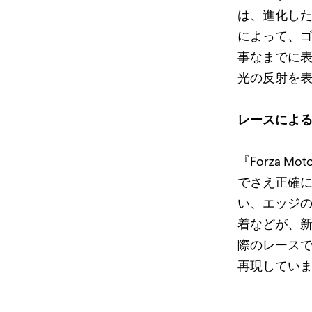
は、進化し
によって、ゴ
事なまでに表
光の反射を
レースによ
『Forza 
でさえ正確
い、エッジ
着などが、
際のレースでも
再現してい