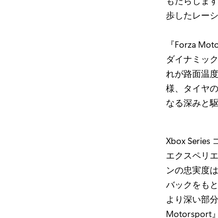
もたらします。
歩したレーシ
『Forza 
ダイナミッ
れが路面温
様、タイヤ
なる深みと
Xbox Se
エクスペリ
ンの忠実度は
バックをもと
より深い部分
Motors