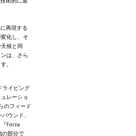
最も技術的に進
明瞭に再現する
が変化し、そ
や天候と同
ョンは、さら
ます。
るドライビング
ミュレーショ
からのフィード
ンパウンド、
orza
他の部分で