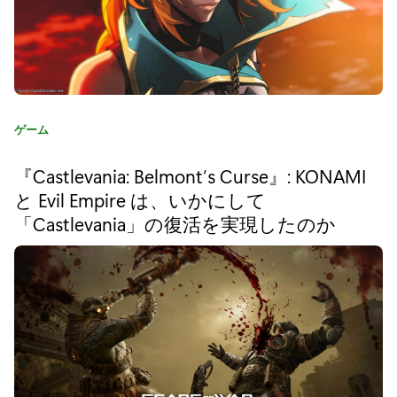
モ
ン
ス
タ
カ
ゲーム
ー
テ
ゴ
ハ
『Castlevania: Belmont’s Curse』: KONAMI
リ
と Evil Empire は、いかにして
ン
:
「Castlevania」の復活を実現したのか
タ
ー
ラ
イ
ズ