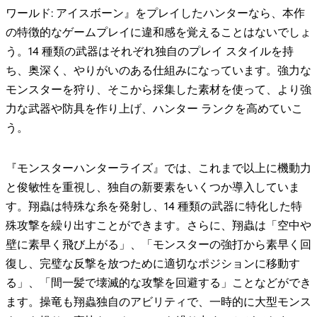
ワールド: アイスボーン』をプレイしたハンターなら、本作
の特徴的なゲームプレイに違和感を覚えることはないでしょ
う。14 種類の武器はそれぞれ独自のプレイ スタイルを持
ち、奥深く、やりがいのある仕組みになっています。強力な
モンスターを狩り、そこから採集した素材を使って、より強
力な武器や防具を作り上げ、ハンター ランクを高めていこ
う。
『モンスターハンターライズ』では、これまで以上に機動力
と俊敏性を重視し、独自の新要素をいくつか導入していま
す。翔蟲は特殊な糸を発射し、14 種類の武器に特化した特
殊攻撃を繰り出すことができます。さらに、翔蟲は「空中や
壁に素早く飛び上がる」、「モンスターの強打から素早く回
復し、完璧な反撃を放つために適切なポジションに移動す
る」、「間一髪で壊滅的な攻撃を回避する」ことなどができ
ます。操竜も翔蟲独自のアビリティで、一時的に大型モンス