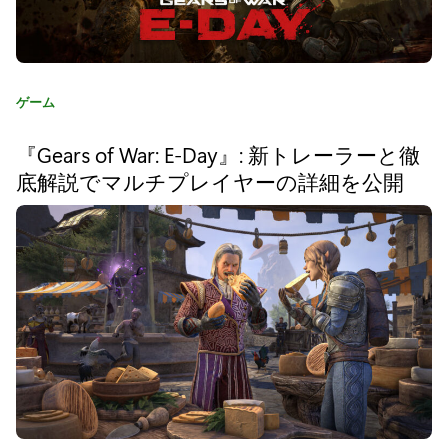
、
X
b
カ
ゲーム
o
テ
x
ゴ
『Gears of War: E-Day』: 新トレーラーと徹
リ
で
底解説でマルチプレイヤーの詳細を公開
:
新
た
な
る
高
み
へ