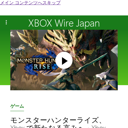
メイン コンテンツへスキップ
XBOX Wire Japan
カ
ゲーム
テ
モンスターハンターライズ、
ゴ
Xbox で新たなる高みへ ~Xbox