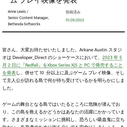
リ
:
Anne Lewis /
投稿済み
Senior Content Manager,
01/26/2023
Bethesda Softworks
皆さん、大変お待たせいたしました。Arkane Austin スタジ
オは Developer_Direct のショーケースにおいて、
2023 年 5
月 2 日に『Redfall』をXbox Series X|S と PC で発売すること
を発表
し、併せて 10 分以上に及ぶゲーム プレイ映像、そし
て主人公が訪れる島で何が待ち受けているかを明らかにしま
した。
ゲームの舞台となる島ではいたるところに危険が潜んでお
り、この島を救えるかどうかはあなたの活躍にかかっていま
す。さまざまなミッションに挑戦し、恐ろしい吸血鬼に立ち
向かい、生存者のために街を少しでも安全にしましょう。あ