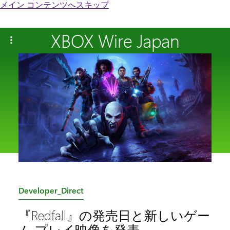
メイン コンテンツへスキップ
XBOX Wire Japan
カ
Developer_Direct
テ
『Redfall』の発売日と新しいゲー
ゴ
ム プレイ映像を発表