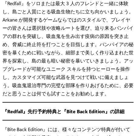
『Redfall』をソロまたは最大 3 人のフレンドと一緒に体験
し、島ごと人質にとる吸血生物たちに立ち向かいましょう。
Arkane が開発するゲームならではのスタイルで、プレイヤ
ーの皆さんは選択肢や攻略ルートを選び、迫り来るバンパイ
アの群れを突破し、吸血鬼を生み出す疫病の原因を突き止
め、脅威に終止符を打つことを目指します。バンパイアの秘
密を暴くために戦いながら、細部まで美しく作り込まれた世
界を探索し、島の最も暗い秘密を暴いていきましょう。アッ
プグレードが可能なユニーク スキルを持つヒーローを操作
し、カスタマイズ可能な武器を見つけて戦いに備えましょ
う。吸血鬼退治専門の完璧な部隊を作りあげるために、必要
だと思うことは何でも試すことをお勧めします。
『Redfall』先行予約特典と『Bite Back Edition』の詳細
『Bite Back Edition』には、様々なコンテンツ特典が付いて