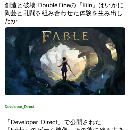
し
ゴ
創造と破壊: Double Fineの『Kiln』はいかに
リ
い
陶芸と乱闘を組み合わせた体験を生み出し
:
ゲ
たか
ー
ム
プ
レ
イ
映
像
を
カ
Developer_Direct
発
テ
ゴ
「Developer_Direct」で公開された
表
リ
『Fable』のゲーム映像、その後に残る大き