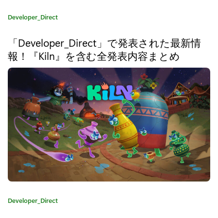
d
カ
Developer_Direct
f
テ
ゴ
a
「Developer_Direct」で発表された最新情
リ
報！『Kiln』を含む全発表内容まとめ
l
:
l
』
の
発
売
日
と
新
カ
Developer_Direct
テ