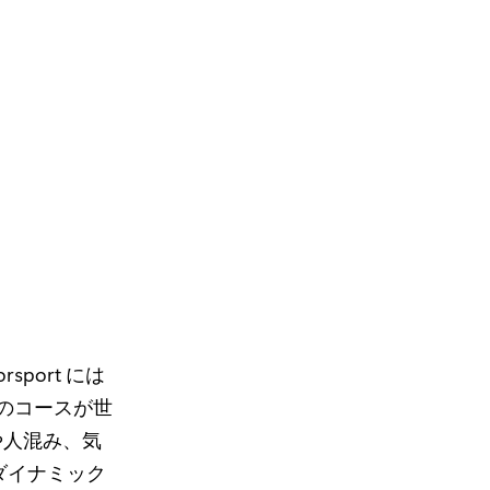
sport には
 のコースが世
や人混み、気
ダイナミック