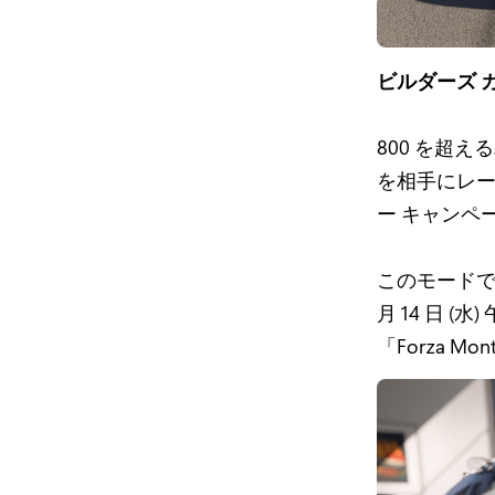
ビルダーズ 
800 を超
を相手にレー
ー キャンペ
このモードで
月 14 日 (水)
「Forza 