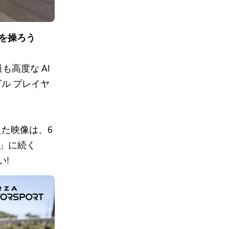
マを操ろう
も高度な AI
ル プレイヤ
た映像は、6
ded」に続く
い!