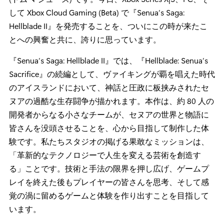
して Xbox Cloud Gaming (Beta) で『Senua’s Saga:
Hellblade II』を発売することを、ついにこの時が来たこ
とへの興奮と共に、誇りに思っています。
『Senua’s Saga: Hellblade II』では、『Hellblade: Senua’s
Sacrifice』の続編として、ヴァイキングが覇を唱えた時代
のアイスランドにおいて、神話と圧政に板挟みされたセ
ヌアの過酷な生存闘争が描かれます。本作は、約 80 人の
開発者からなる小さなチームが、セヌアの世界と物語に
皆さんを没頭させることを、心から目指して制作した体
験です。私たちスタジオの掲げる果敢なミッションは、
「革新的なテクノロジーで人生を変える芸術を創造す
る」ことです。技術と手法の限界を押し広げ、ゲームプ
レイを終えた後もプレイヤーの皆さんを思考、そして感
覚の渦に留めるゲームと体験を作り出すことを目指して
います。