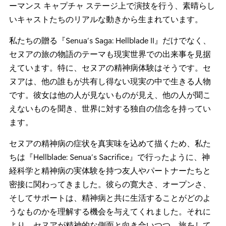
ーマンス キャプチャ ステージ上で演技を行う、素晴らし
いキャストたちのリアルな動きから生まれています。
私たちの贈る『Senua’s Saga: Hellblade II』だけでなく、
セヌアの旅の物語のテーマも現実世界での出来事を見据
えています。特に、セヌアの精神病体験はそうです。セ
ヌアは、他の誰もが共有し得ない現実の中で生きる人物
です。彼女は他の人が見ないものが見え、他の人が聞こ
えないものを聞き、世界に対する独自の信念を持ってい
ます。
セヌアの精神病の症状を真実味を込めて描くため、私た
ちは『Hellblade: Senua’s Sacrifice』で行ったように、神
経科学と精神病の実体験を持つ友人やパートナーたちと
密接に関わってきました。彼らの寛大さ、オープンさ、
そしてサポートは、精神病と共に生活することがどのよ
うなものかを理解する機会を与えてくれました。それに
より、セヌアが精神的な側面と向き合いつつ、旅をして