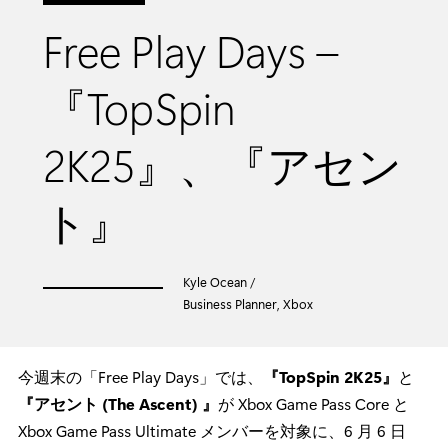
Free Play Days –
『TopSpin
2K25』、『アセン
ト』
Kyle Ocean /
Business Planner, Xbox
今週末の「Free Play Days」では、
『TopSpin 2K25』
と
『アセント (The Ascent) 』
が Xbox Game Pass Core と
Xbox Game Pass Ultimate メンバーを対象に、6 月 6 日