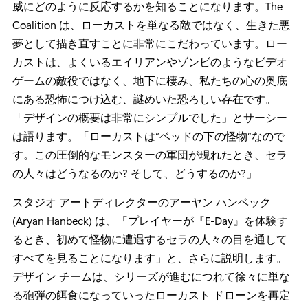
威にどのように反応するかを知ることになります。The
Coalition は、ローカストを単なる敵ではなく、生きた悪
夢として描き直すことに非常にこだわっています。ロー
カストは、よくいるエイリアンやゾンビのようなビデオ
ゲームの敵役ではなく、地下に棲み、私たちの心の奥底
にある恐怖につけ込む、謎めいた恐ろしい存在です。
「デザインの概要は非常にシンプルでした」とサーシー
は語ります。「ローカストは“ベッドの下の怪物”なので
す。この圧倒的なモンスターの軍団が現れたとき、セラ
の人々はどうなるのか? そして、どうするのか?」
スタジオ アートディレクターのアーヤン ハンベック
(Aryan Hanbeck) は、「プレイヤーが『E-Day』を体験す
るとき、初めて怪物に遭遇するセラの人々の目を通して
すべてを見ることになります」と、さらに説明します。
デザイン チームは、シリーズが進むにつれて徐々に単な
る砲弾の餌食になっていったローカスト ドローンを再定