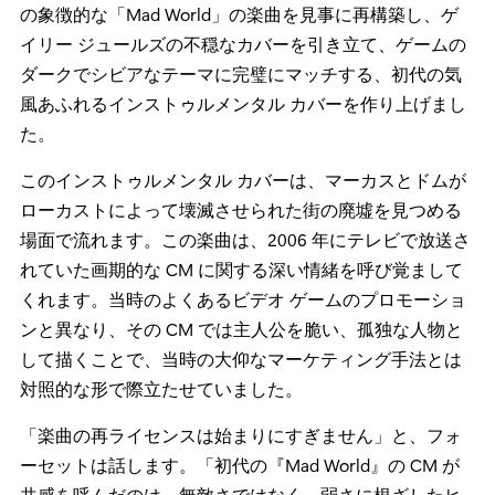
の象徴的な「Mad World」の楽曲を見事に再構築し、ゲ
イリー ジュールズの不穏なカバーを引き立て、ゲームの
ダークでシビアなテーマに完璧にマッチする、初代の気
風あふれるインストゥルメンタル カバーを作り上げまし
た。
このインストゥルメンタル カバーは、マーカスとドムが
ローカストによって壊滅させられた街の廃墟を見つめる
場面で流れます。この楽曲は、2006 年にテレビで放送さ
れていた画期的な CM に関する深い情緒を呼び覚まして
くれます。当時のよくあるビデオ ゲームのプロモーショ
ンと異なり、その CM では主人公を脆い、孤独な人物と
して描くことで、当時の大仰なマーケティング手法とは
対照的な形で際立たせていました。
「楽曲の再ライセンスは始まりにすぎません」と、フォ
ーセットは話します。「初代の『Mad World』の CM が
共感を呼んだのは、無敵さではなく、弱さに根ざしたヒ