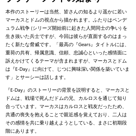
本作のストーリーは当然、皆さんの知るより遥かに若い
マーカスとドムの視点から描かれます。ふたりはペンデ
ュラム戦争 (シリーズ開始前に起きた人間同士の争い) を
生き抜いた兵士ですが、今回は彼らが直面するのはまっ
たく新たな脅威です。「最高の『Gears』タイトルには、
重荷の共有、帰属意識、信頼、忠誠心といった感情面に
訴えかけてくるテーマが含まれますが、マーカスとドム
は『E-Day』に向けて、じつに興味深い関係を築いていま
す」とサーシーは話します。
『E-Day』のストーリーの背景を説明すると、マーカスと
ドムは、戦場で死んだドムの兄、カルロスを通じて知り
合っています。マーカスはカルロスと戦友だったため、
共通の喪失を抱えることで親近感を覚えており、二人は
その感情を共に乗り越えようとしている、まさに初期段
階にあります。