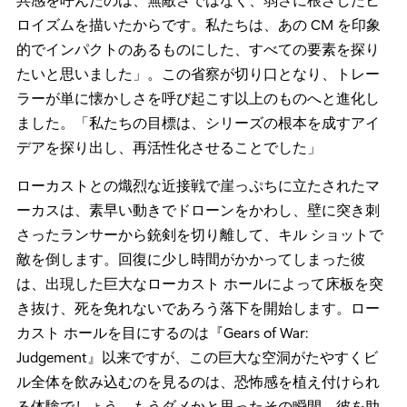
ロイズムを描いたからです。私たちは、あの CM を印象
的でインパクトのあるものにした、すべての要素を探り
たいと思いました」。この省察が切り口となり、トレー
ラーが単に懐かしさを呼び起こす以上のものへと進化し
ました。「私たちの目標は、シリーズの根本を成すアイ
デアを探り出し、再活性化させることでした」
ローカストとの熾烈な近接戦で崖っぷちに立たされたマ
ーカスは、素早い動きでドローンをかわし、壁に突き刺
さったランサーから銃剣を切り離して、キル ショットで
敵を倒します。回復に少し時間がかかってしまった彼
は、出現した巨大なローカスト ホールによって床板を突
き抜け、死を免れないであろう落下を開始します。ロー
カスト ホールを目にするのは『Gears of War:
Judgement』以来ですが、この巨大な空洞がたやすくビ
ル全体を飲み込むのを見るのは、恐怖感を植え付けられ
る体験でしょう。もうダメかと思ったその瞬間、彼を助