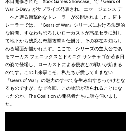
本日開催された「Xbox Games Showcase」で
『
Gears of
War: E-Day
』
がサプライズ発表され、エマージェンス デ
ーへと遡る衝撃的なトレーラーが公開されました。同ト
レーラーでは、『Gears of War』シリーズにおける決定的
な瞬間、すなわち恐ろしいローカストが惑星セラに対し
て地下から残忍な奇襲攻撃を仕掛け、その存在を知らし
める場面が描かれます。ここで、シリーズの主人公であ
るマーカス フェニックスとドミニク サンチャゴが若き日
の姿で登場し、ローカストによる侵攻との戦いが始まる
のです。この出来事こそ、私たちが愛して止まない
『Gears of War』の魅力のすべてを生み出すきっかけとな
るものですが、なぜ今回、この物語が語られることにな
ったのか、The Coalition の開発者たちに話を伺いまし
た。